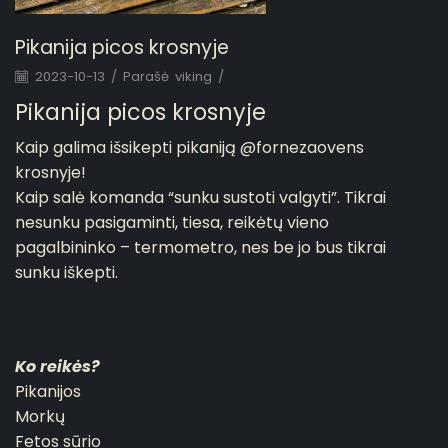
Pikanija picos krosnyje
2023-10-13
/
Parašė
viking
/
Pikanija picos krosnyje
Kaip galima išsikepti pikaniją
@fornezaovens
krosnyje!
Kaip salė komanda “sunku sustoti valgyti”. Tikrai
nesunku pasigaminti, tiesa, reikėtų vieno
pagalbininko – termometro, nes be jo bus tikrai
sunku iškepti.
Ko reikės?
Pikanijos
Morkų
Fetos sūrio