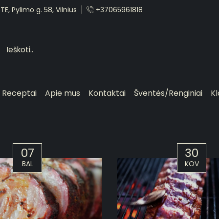
E, Pylimo g. 58, Vilnius
+37065961818
Receptai
Apie mus
Kontaktai
Šventės/Renginiai
Kl
07
30
BAL
KOV