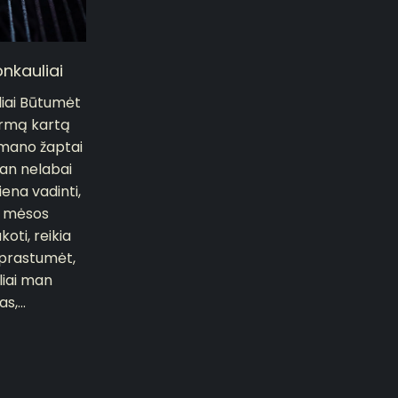
onkauliai
liai Būtumėt
irmą kartą
 mano žaptai
Man nelabai
iena vadinti,
a mėsos
oti, reikia
uprastumėt,
liai man
,...