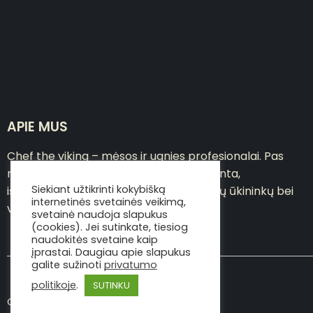
APIE MUS
Chef the viking – mėsos ir ugnies profesionalai. Pas
mus asortimente – pačių sausai brandinta,
Siekiant užtikrinti kokybišką
išpjaustyta jautiena, atkeliavusi iš lietuvių ūkininkų bei
internetinės svetainės veikimą,
viskas, ko reikia gerai mėsai ruošti
svetainė naudoja slapukus
(cookies). Jei sutinkate, tiesiog
naudokitės svetaine kaip
įprastai. Daugiau apie slapukus
galite sužinoti
privatumo
politikoje
.
SUTINKU
Copyright © Viking the chef 2020