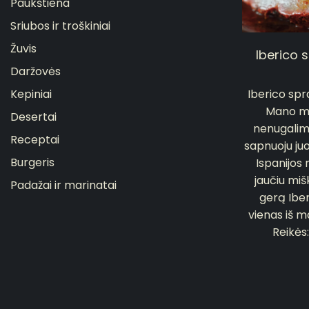
Paukštiena
Sriubos ir troškiniai
Žuvis
Iberico 
Daržovės
Kepiniai
Iberico sp
Mano mei
Desertai
nenugalima
Receptai
sapnuoju ju
Burgeris
Ispanijos
jaučiu miš
Padažai ir marinatai
gerą Iber
vienas iš m
Reikės