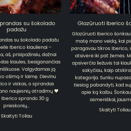
sprandas su šokolado
Glazūruoti Iberico š
padažu
Glazūruoti Iberico šonkau
randas su šokolado padažu
matę mano veidą, kai p
lė Iberico kiaulienai –
paragavau tikros Iberico,
, aš, prisipažinsiu, dažnai
atsivėrė iki pat žemės. 
odas kiaules, besiganančias
apsiverčia liežuvis tai kiaul
 miškuose. Valgydamas ją
sakyčiau, kaip atskir
ko ošimą ir laimę. Dievinu
kategorija. Sunku nupasak
ico ir viskas, o sprandas
tiesiog pabandyti, kad s
ano naujesnių atradimų 🖤
apie ką kalbu. Šonkau
: Iberico sprando 30 g
asmeniškai, jausmas
prieskonių...
Skaityti Toliau
Skaityti Toliau