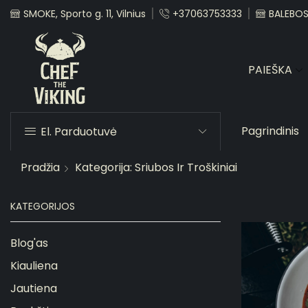
SMOKE, Sporto g. 11, Vilnius
+37063753333
BALEBOST
PAIEŠKA
Pagrindinis
El. Parduotuvė
Pradžia
Kategorija: Sriubos Ir Troškiniai
KATEGORIJOS
Blog'as
Kiauliena
Jautiena