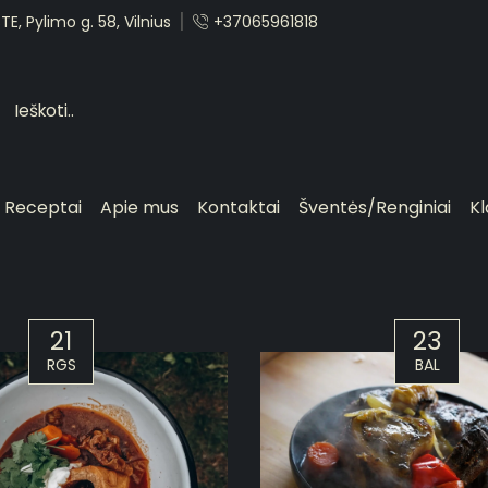
E, Pylimo g. 58, Vilnius
+37065961818
Receptai
Apie mus
Kontaktai
Šventės/Renginiai
Kl
21
23
RGS
BAL