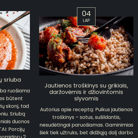
04
LAP
ų sriuba
Jautienos troškinys su grikiais,
iuba ruošiama
daržovėmis ir džiovintomis
slyvomis
nes būtent
ių skonį, tad
Autorius apie receptą: Puikus jautienos
oniu. Sriubą
troškinys – sotus, sušildantis,
iniais duonos
nesudėtingai paruošiamas. Gaminimias
I: Porcijų
šiek tiek užtruks, bet didžiąją dalį darbo
 pomidorų 2