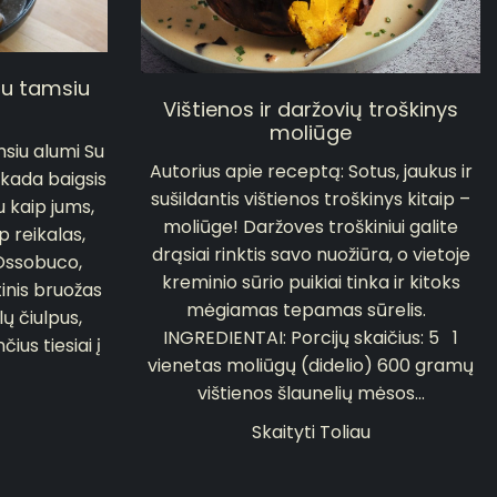
su tamsiu
Vištienos ir daržovių troškinys
moliūge
siu alumi Su
Autorius apie receptą: Sotus, jaukus ir
 kada baigsis
sušildantis vištienos troškinys kitaip –
u kaip jums,
moliūge! Daržoves troškiniui galite
p reikalas,
drąsiai rinktis savo nuožiūra, o vietoje
 Ossobuco,
kreminio sūrio puikiai tinka ir kitoks
rtinis bruožas
mėgiamas tepamas sūrelis.
ų čiulpus,
INGREDIENTAI: Porcijų skaičius: 5 1
čius tiesiai į
vienetas moliūgų (didelio) 600 gramų
vištienos šlaunelių mėsos...
Skaityti Toliau