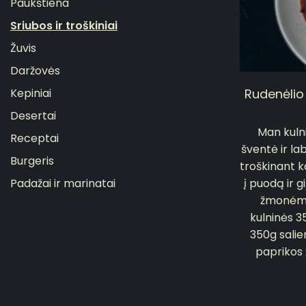
Paukštiena
Sriubos ir troškiniai
Žuvis
Daržovės
Rudenėlio 
Kepiniai
Desertai
Man kulni
Receptai
šventė ir lab
Burgeris
troškinant k
Padažai ir marinatai
į puodą ir g
žmonėm:
kulninės 
350g salie
paprikos 2