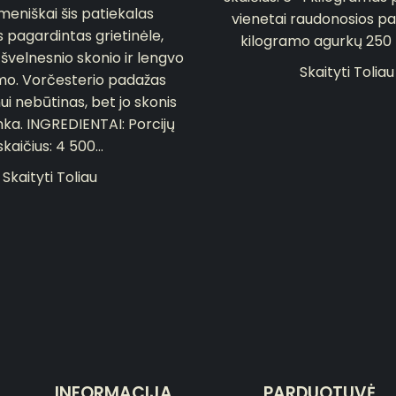
eniškai šis patiekalas
vienetai raudonosios pa
 pagardintas grietinėle,
kilogramo agurkų 250 mil
 švelnesnio skonio ir lengvo
Skaityti Toliau
imo. Vorčesterio padažas
i nebūtinas, bet jo skonis
inka. INGREDIENTAI: Porcijų
skaičius: 4 500...
Skaityti Toliau
INFORMACIJA
PARDUOTUVĖ