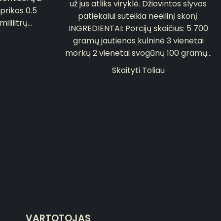
už jus atliks viryklė. Džiovintos slyvos
prikos 0.5
patiekalui suteikia neeilinį skonį.
ilitrų...
INGREDIENTAI: Porcijų skaičius: 5 700
gramų jautienos kulninė 3 vienetai
morkų 2 vienetai svogūnų 100 gramų...
Skaityti Toliau
VARTOTOJAS