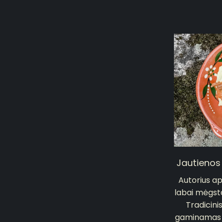
Jautienos
Autorius ap
labai mėgst
Tradicini
gaminamas s