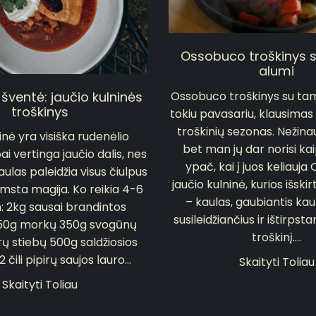
Ossobuco troškinys 
alumi
šventė: jaučio kulninės
Ossobuco troškinys su tam
troškinys
tokiu pavasariu, klausimas
troškinių sezonas. Nežina
nė yra visiška rudenėlio
bet man jų dar norisi kai
ai vertinga jaučio dalis, nes
ypač, kai į juos keliauja
aulas paleidžia visus čiulpus
jaučio kulninė, kurios išski
imsta magija. Ko reikia 4-6
– kaulas, gaubiantis kaul
 2kg sausai brandintos
susileidžiančius ir ištirpstan
350g morkų 350g svogūnų
troškinį....
rų stiebų 500g saldžiosios
 čili pipirų saujos lauro...
Skaityti Toliau
Skaityti Toliau