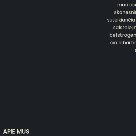
man asm
skanesnis
suteikiančia
salstelėj
befstrogenu
čia labai t
APIE MUS