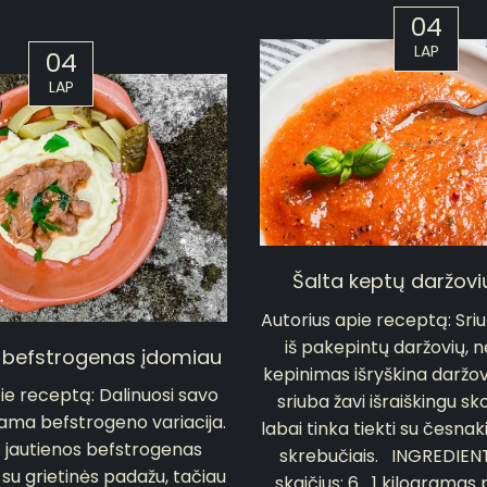
04
LAP
04
LAP
Šalta keptų daržovi
Autorius apie receptą: Sr
iš pakepintų daržovių, 
 befstrogenas įdomiau
kepinimas išryškina daržov
ie receptą: Dalinuosi savo
sriuba žavi išraiškingu sk
ama befstrogeno variacija.
labai tinka tiekti su česnak
s jautienos befstrogenas
skrebučiais. INGREDIENTA
u grietinės padažu, tačiau
skaičius: 6 1 kilogramas