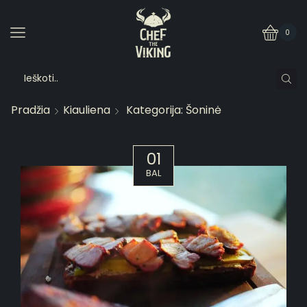
0
Pradžia
Kiauliena
Kategorija: Šoninė
01
BAL