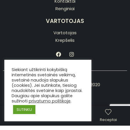
Kontaktai
Renginiai
VARTOTOJAS
Vartotojas
Krepšelis
Siekiant užtikrinti kokybišką
internetinės svetainės veikimą,
svetainė naudoja slapukus
Copyright © Viking the chef 2020
(cookies). Jei sutinkate, tiesiog
naudokitės svetaine kaip įprastai.
Daugiau apie slapukus galite
sužinoti
privatumo politikoje
.
SUTINKU
Parduotuvė
Skambinti
Receptai
made with love by
developeris.lt