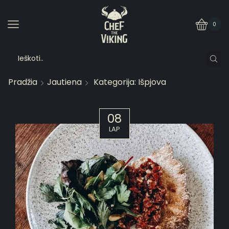
0
Pradžia
Jautiena
Kategorija: Išpjova
08
LAP