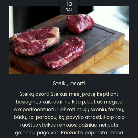
15
BAL
Steikų asorti
Steikų asorti Steikus mes įpratę kepti ant
tiesioginės kaitros ir ne kitaip, bet aš mėgstu
eksperimentuoti ir ieškoti naujų skonių, formų,
būdų, tai parodau, ką pavyko atrasti, šiaip taip
ruoštus steikus renkuosi dažniau, nei pats
galėčiau pagalvot. Priežastis paprasta: mėsa