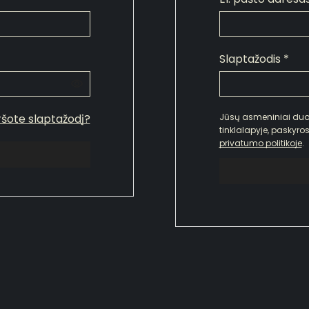
Slaptažodis
*
šote slaptažodį?
Jūsų asmeniniai du
tinklalapyje, paskyr
privatumo politikoje
.