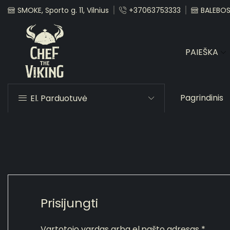
SMOKE, Sporto g. 11, Vilnius
+37063753333
BALEBOST
PAIEŠKA
Pagrindinis
El. Parduotuvė
Prisijungti
Vartotojo vardas arba el.pašto adresas
*