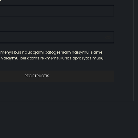
omenys bus naudojami patogesniam naršymui šiame
os valdymui bei kitoms reikmėms, kurios aprašytos mūsų
REGISTRUOTIS