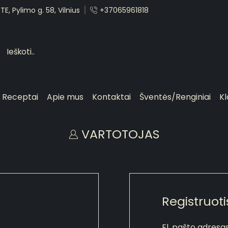
E, Pylimo g. 58, Vilnius
+37065961818
Receptai
Apie mus
Kontaktai
Šventės/Renginiai
Kl
VARTOTOJAS
Registruoti
El. pašto adresa