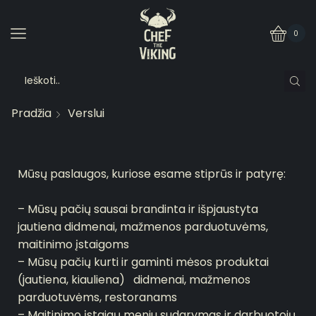
0
Pradžia
Verslui
Mūsų paslaugos, kuriose esame stiprūs ir patyrę:
– Mūsų pačių sausai brandinta ir išpjaustyta
jautiena didmenai, mažmenos parduotuvėms,
maitinimo įstaigoms
– Mūsų pačių kurti ir gaminti mėsos produktai
(jautiena, kiauliena) didmenai, mažmenos
parduotuvėms, restoranams
– Maitinimo įstaigų meniu sudarymas ir darbuotojų