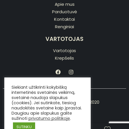
Apie mus
Parduotuvė
Kontaktai
Renginiai
VARTOTOJAS
Vartotojas
Krepšelis
Siekiant užtikrinti kokybišką
internetinės svetainės veikimą,
svetainė naudoja slapukus
Copyright © Viking the chef 2020
(cookies). Jei sutinkate, tiesiog
naudokitės svetaine kaip įprastai.
Daugiau apie slapukus galite
sužinoti
privatumo politikoje
.
SUTINKU