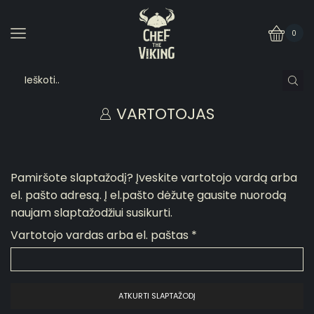
0
VARTOTOJAS
Pamiršote slaptažodį? Įveskite vartotojo vardą arba
el. pašto adresą. Į el.pašto dėžutę gausite nuorodą
naujam slaptažodžiui susikurti.
Vartotojo vardas arba el. paštas
*
ATKURTI SLAPTAŽODĮ