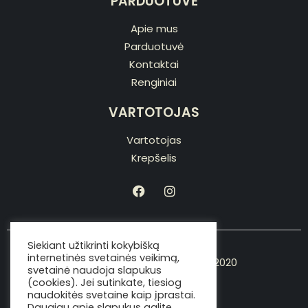
PARDUOTUVĖ
Apie mus
Parduotuvė
Kontaktai
Renginiai
VARTOTOJAS
Vartotojas
Krepšelis
Siekiant užtikrinti kokybišką
internetinės svetainės veikimą,
Copyright © Viking the chef 2020
svetainė naudoja slapukus
(cookies). Jei sutinkate, tiesiog
naudokitės svetaine kaip įprastai.
Daugiau apie slapukus galite