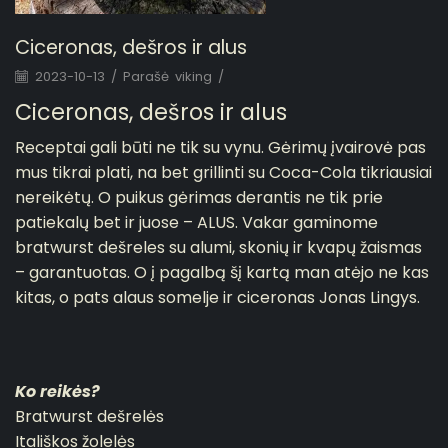
Ciceronas, dešros ir alus
2023-10-13
/
Parašė
viking
/
Ciceronas, dešros ir alus
Receptai gali būti ne tik su vynu. Gėrimų įvairovė pas
mus tikrai plati, na bet grillinti su Coca-Cola tikriausiai
nereikėtų. O puikus gėrimas derantis ne tik prie
patiekalų bet ir juose – ALUS. Vakar gaminome
bratwurst dešreles su alumi, skonių ir kvapų žaismas
– garantuotas. O į pagalbą šį kartą man atėjo ne kas
kitas, o pats alaus somelje ir ciceronas Jonas Lingys.
Ko reikės?
Bratwurst dešrelės
Itališkos žolelės