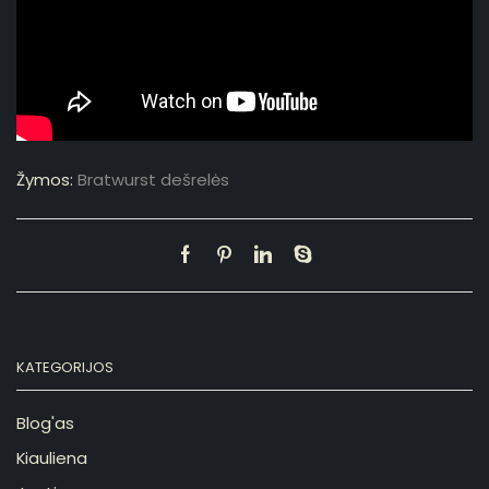
Žymos:
Bratwurst dešrelės
KATEGORIJOS
Blog'as
Kiauliena