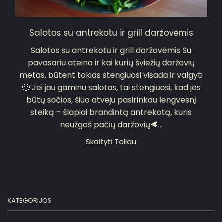
Salotos su antrekotu ir grill daržovėmis
Salotos su antrekotu ir grill daržovėmis Su
pavasariu ateina ir kai kurių šviežių daržovių
metas, būtent tokias stengiuosi visada ir valgyti
🙂 Jei jau gaminu salotas, tai stengiuosi, kad jos
būtų sočios, šiuo atveju pasirinkau lengvesnį
steiką – šlapiai brandintą antrekotą, kuris
neužgoš pačių daržovių🥩...
Skaityti Toliau
KATEGORIJOS