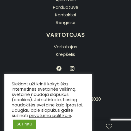
Parduotuvė
Kontaktai
Renginiai
VARTOTOJAS
Vartotojas
Krepšelis
Siekiant užtikrinti kokybišką
internetinės svetainės veikimą,
svetainė naudoja slapukus
Copyright © Viking the chef 2020
(cookies). Jei sutinkate, tiesiog
naudokitės svetaine kaip įprastai.
Daugiau apie slapukus galite
sužinoti
privatumo politikoje
.
SUTINKU