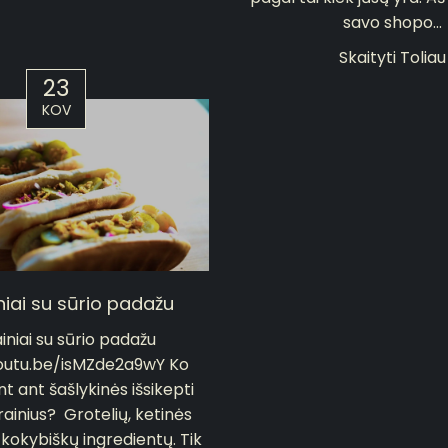
savo shopo...
Skaityti Toliau
23
KOV
niai su sūrio padažu
iniai su sūrio padažu
youtu.be/isMZde2a9wY Ko
int ant šašlykinės išsikepti
ainius? Grotelių, ketinės
 kokybiškų ingredientų. Tik