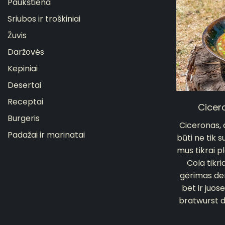
Paukštiena
Sriubos ir troškiniai
Žuvis
Daržovės
Kepiniai
Desertai
Receptai
Cicero
Burgeris
Ciceronas, d
Padažai ir marinatai
būti ne tik 
mus tikrai pl
Cola tikri
gėrimas der
bet ir juo
bratwurst de