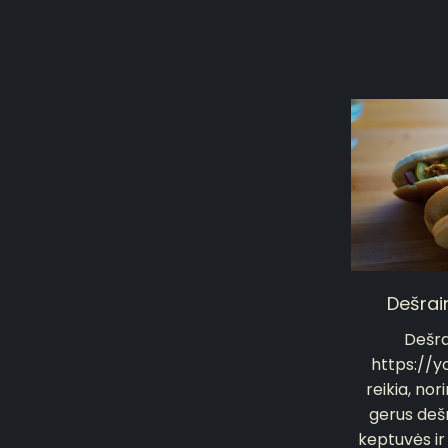
Dešrai
Dešra
https://
reikia, nor
gerus dešr
keptuvės ir