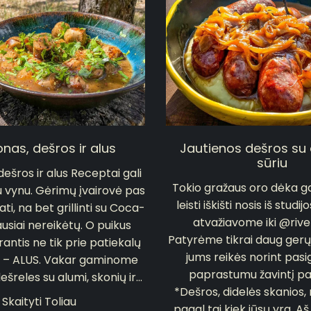
nas, dešros ir alus
Jautienos dešros su
sūriu
ešros ir alus Receptai gali
Tokio gražaus oro dėka g
su vynu. Gėrimų įvairovė pas
leisti iškišti nosis iš studi
ati, na bet grillinti su Coca-
atvažiavome iki @riv
ausiai nereikėtų. O puikus
Patyrėme tikrai daug gerų
antis ne tik prie patiekalų
jums reikės norint pasi
se – ALUS. Vakar gaminome
paprastumu žavintį pa
šreles su alumi, skonių ir...
*Dešros, didelės skanios, r
Skaityti Toliau
pagal tai kiek jūsų yra. Aš