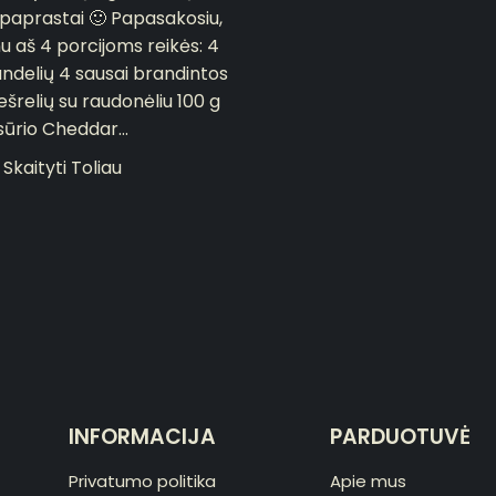
s paprastai 🙂 Papasakosiu,
u aš 4 porcijoms reikės: 4
andelių 4 sausai brandintos
ešrelių su raudonėliu 100 g
sūrio Cheddar...
Skaityti Toliau
INFORMACIJA
PARDUOTUVĖ
Privatumo politika
Apie mus