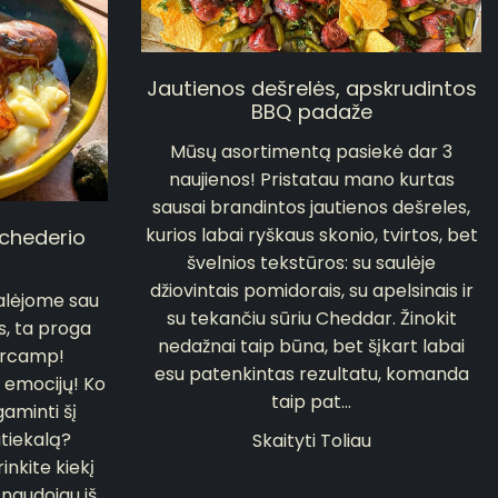
Jautienos dešrelės, apskrudintos
BBQ padaže
Mūsų asortimentą pasiekė dar 3
naujienos! Pristatau mano kurtas
sausai brandintos jautienos dešreles,
kurios labai ryškaus skonio, tvirtos, bet
 chederio
švelnios tekstūros: su saulėje
džiovintais pomidorais, su apelsinais ir
alėjome sau
su tekančiu sūriu Cheddar. Žinokit
jos, ta proga
nedažnai taip būna, bet šįkart labai
ercamp!
esu patenkintas rezultatu, komanda
 emocijų! Ko
taip pat...
gaminti šį
tiekalą?
Skaityti Toliau
inkite kiekį
 naudojau iš