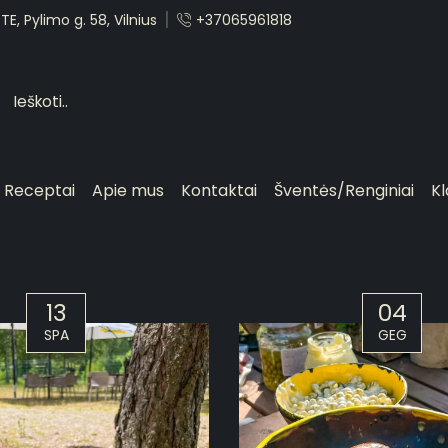
E, Pylimo g. 58, Vilnius
+37065961818
Receptai
Apie mus
Kontaktai
Šventės/Renginiai
Kl
13
04
SPA
GEG