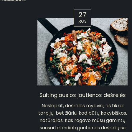
27
RGS
Sultingiausios jautienos dešrelės
Neslėpkit, dešreles myli visi, aš tikrai
tarp jų, bet žiūriu, kad būtų kokybiškos,
natūralios. Kas ragavo mūsų gamintų
sausai brandintų jautienos dešrelių su