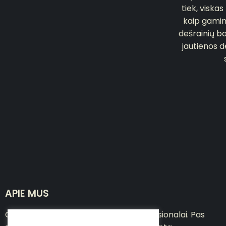
tiek, viska
kaip gamin
dešrainių b
jautienos d
APIE MUS
Chef the viking – mėsos ir ugnies profesionalai. Pas