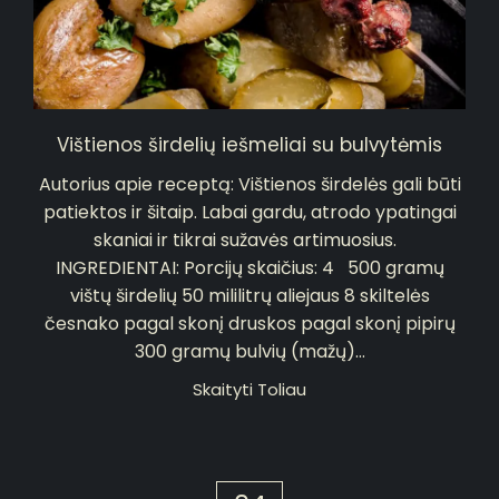
Vištienos širdelių iešmeliai su bulvytėmis
Autorius apie receptą: Vištienos širdelės gali būti
patiektos ir šitaip. Labai gardu, atrodo ypatingai
skaniai ir tikrai sužavės artimuosius.
INGREDIENTAI: Porcijų skaičius: 4 500 gramų
vištų širdelių 50 mililitrų aliejaus 8 skiltelės
česnako pagal skonį druskos pagal skonį pipirų
300 gramų bulvių (mažų)...
Skaityti Toliau