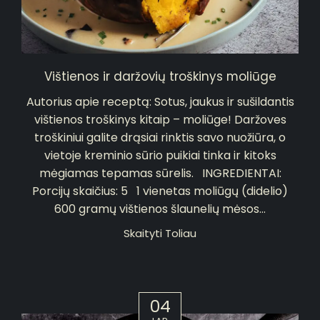
Vištienos ir daržovių troškinys moliūge
Autorius apie receptą: Sotus, jaukus ir sušildantis
vištienos troškinys kitaip – moliūge! Daržoves
troškiniui galite drąsiai rinktis savo nuožiūra, o
vietoje kreminio sūrio puikiai tinka ir kitoks
mėgiamas tepamas sūrelis. INGREDIENTAI:
Porcijų skaičius: 5 1 vienetas moliūgų (didelio)
600 gramų vištienos šlaunelių mėsos...
Skaityti Toliau
04