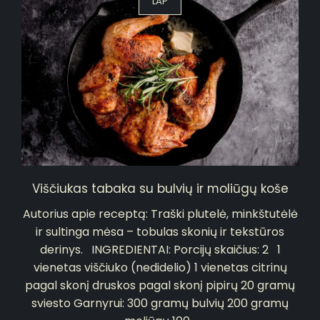
LAP
Viščiukas tabaka su bulvių ir moliūgų koše
Autorius apie receptą: Traški plutelė, minkštutėlė
ir sultinga mėsa – tobulas skonių ir tekstūros
derinys. INGREDIENTAI: Porcijų skaičius: 2 1
vienetas viščiuko (nedidelio) 1 vienetas citrinų
pagal skonį druskos pagal skonį pipirų 20 gramų
sviesto Garnyrui: 300 gramų bulvių 200 gramų