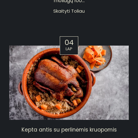
moliūgų 100...
Skaityti Toliau
04
LAP
Kepta antis su perlinėmis kruopomis