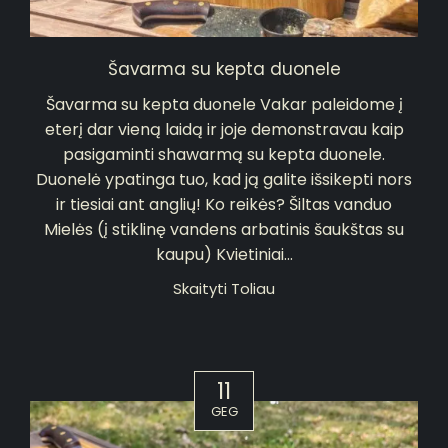
Šavarma su kepta duonele
Šavarma su kepta duonele Vakar paleidome į
eterį dar vieną laidą ir joje demonstravau kaip
pasigaminti shawarmą su kepta duonele.
Duonelė ypatinga tuo, kad ją galite išsikepti nors
ir tiesiai ant anglių! Ko reikės? Šiltas vanduo
Mielės (į stiklinę vandens arbatinis šaukštas su
kaupu) Kvietiniai...
Skaityti Toliau
11
GEG