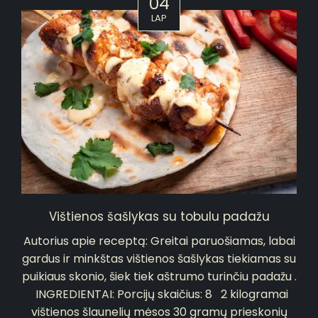
04
LAP
Vištienos šašlykas su tobulu padažu
Autorius apie receptą: Greitai paruošiamas, labai
gardus ir minkštas vištienos šašlykas tiekiamas su
puikiaus skonio, šiek tiek aštrumo turinčiu padažu .
INGREDIENTAI: Porcijų skaičius: 8 2 kilogramai
vištienos šlaunelių mėsos 30 gramų prieskonių