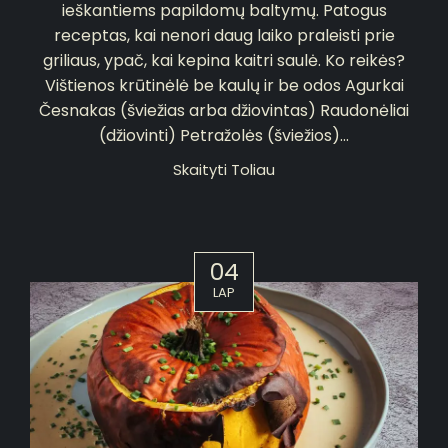
ieškantiems papildomų baltymų. Patogus
receptas, kai nenori daug laiko praleisti prie
griliaus, ypač, kai kepina kaitri saulė. Ko reikės?
Vištienos krūtinėlė be kaulų ir be odos Agurkai
Česnakas (šviežias arba džiovintas) Raudonėliai
(džiovinti) Petražolės (šviežios)...
Skaityti Toliau
04
LAP