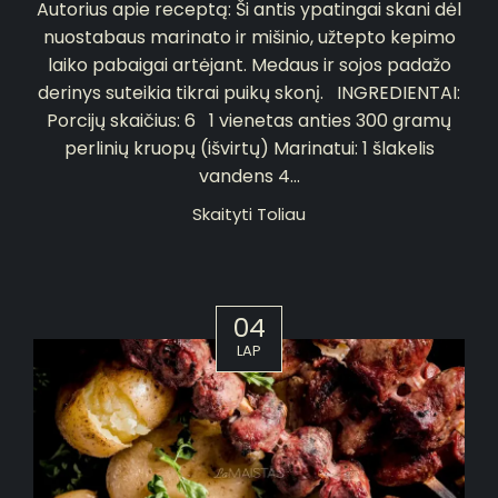
Autorius apie receptą: Ši antis ypatingai skani dėl
nuostabaus marinato ir mišinio, užtepto kepimo
laiko pabaigai artėjant. Medaus ir sojos padažo
derinys suteikia tikrai puikų skonį. INGREDIENTAI:
Porcijų skaičius: 6 1 vienetas anties 300 gramų
perlinių kruopų (išvirtų) Marinatui: 1 šlakelis
vandens 4...
Skaityti Toliau
04
LAP