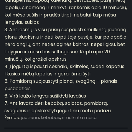
kanapėmis, kapotą kalendrą, petražoles, pusę mėtų
lapelių, cinamoną ir minkyti rankomis apie 10 minučių,
kol mėsa sušils ir pradės tirpti riebalai, taip mėsa
lengviau sukibs
3. Ant iešmų iš visų pusių suspausti smulkintą jautieną
plonu sluoksniu ir dėti kepti toje pusėje, kur po apačia
nėra anglių, ant netiesioginės kaitros. Keps ilgiau, bet
tolygiau ir mėsa bus sultingesnė. Kepti apie 20
minučių, kol gražiai apskrus
4. Į jogurtą įspausti česnakų skilteles, sudėti kapotus
likusius mėtų lapelius ir gerai išmaišyti
5. Pomidorą supjaustyti plonai, svogūną – plonais
pusžiedžiais
6. Virš laužo lengvai sušildyti lavašus
7. Ant lavažo dėti kebabą, salotas, pomidorą,
svogūnus ir apšlakstyti jogurtiniu mėtų padažu
Žymos:
jautiena
,
kebabas
,
smulkinta mėsa