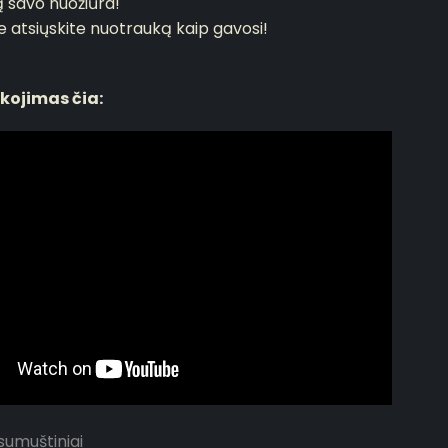
ą savo nuožiūra!
e atsiųskite nuotrauką kaip gavosi!
kojimas čia:
sumuštiniai