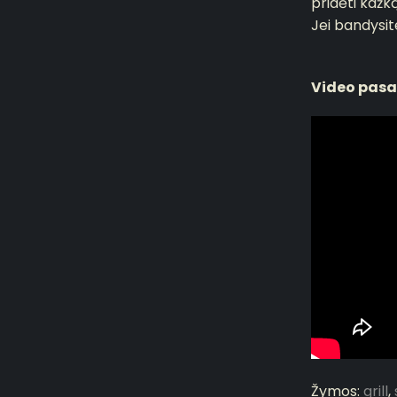
pridėti kažk
Jei bandysit
Video pasa
Žymos:
grill
,