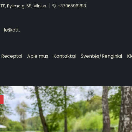
E, Pylimo g. 58, Vilnius
+37065961818
Receptai
Apie mus
Kontaktai
Šventės/Renginiai
Kl