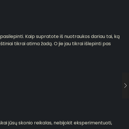
pasilepinti. Kaip supratote iš nuotraukos dariau tai, ką
iai tikrai atima žadą. O jie jau tikrai išlepinti pas
škai jūsų skonio reikalas, nebijokit eksperimentuoti,