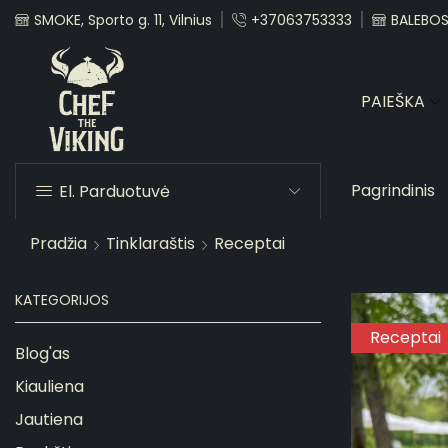
SMOKE, Sporto g. 11, Vilnius
+37063753333
BALEBOST
PAIEŠKA
Pagrindinis
El. Parduotuvė
Pradžia
Tinklaraštis
Receptai
KATEGORIJOS
Receptai
Blog'as
Kiauliena
Jautiena