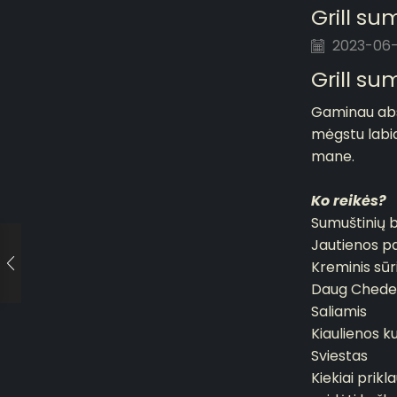
Grill su
2023-06-
Grill su
Gaminau abso
mėgstu labiau
mane.
Ko reikės?
Sumuštinių 
Jautienos pap
Kreminis sūr
Daug Cheder
Saliamis
Kiaulienos k
Sviestas
Kiekiai prikl