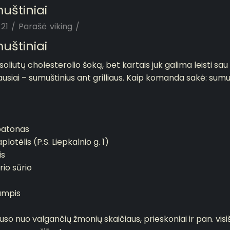
muštiniai
21
/
Parašė
viking
/
muštiniai
liutų cholesterolio šoką, bet kartais juk galima leisti sau 
siai – sumuštinius ant grilliaus. Kaip komanda sakė: sumuštin
batonas
lotėlis (P.S. Liepkalnio g. 1)
is
io sūrio
umpis
auso nuo valgančių žmonių skaičiaus, prieskoniai ir pan. visi