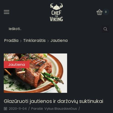
0
Pradžia
Tinklaraštis
Jautiena
Jautiena
Glazūruoti jautienos ir daržovių suktinukai
2020-11-04
/
Parašė
Vylius Blauzdavičius
/