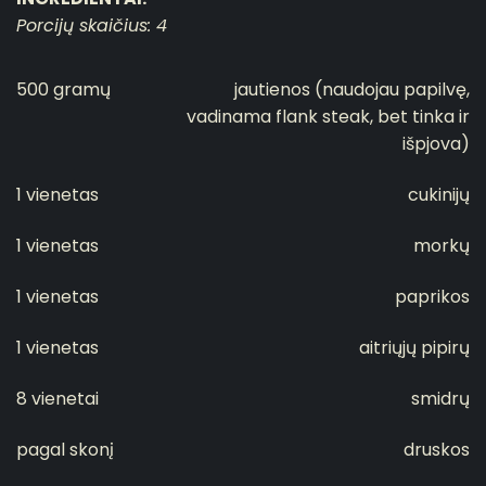
Porcijų skaičius: 4
500 gramų
jautienos (naudojau papilvę,
vadinama flank steak, bet tinka ir
išpjova)
1 vienetas
cukinijų
1 vienetas
morkų
1 vienetas
paprikos
1 vienetas
aitriųjų pipirų
8 vienetai
smidrų
pagal skonį
druskos