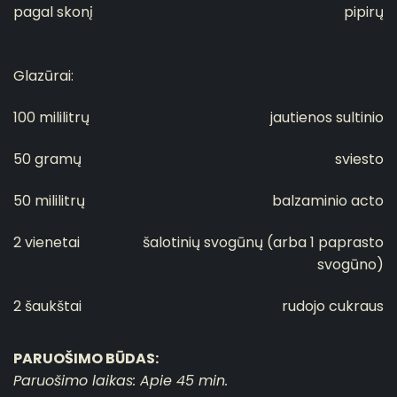
pagal skonį
pipirų
Glazūrai:
100 mililitrų
jautienos sultinio
50 gramų
sviesto
50 mililitrų
balzaminio acto
2 vienetai
šalotinių svogūnų (arba 1 paprasto
svogūno)
2 šaukštai
rudojo cukraus
PARUOŠIMO BŪDAS:
Paruošimo laikas: Apie 45 min.