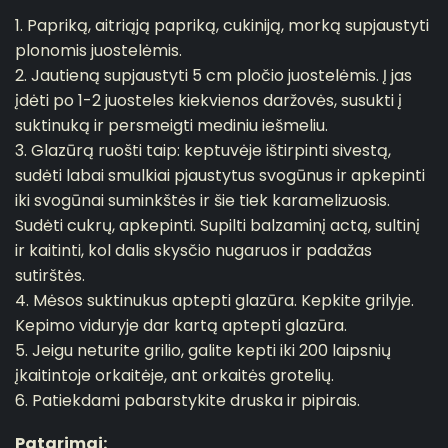
1. Papriką, aitriąją papriką, cukiniją, morką supjaustyti
plonomis juostelėmis.
2. Jautieną supjaustyti 5 cm pločio juostelėmis. Į jas
įdėti po 1-2 juosteles kiekvienos daržovės, susukti į
suktinuką ir persmeigti mediniu iešmeliu.
3. Glazūrą ruošti taip: keptuvėje ištirpinti sivestą,
sudėti labai smulkiai pjaustytus svogūnus ir apkepinti
iki svogūnai suminkštės ir šie tiek karamelizuosis.
Sudėti cukrų, apkepinti. Supilti balzaminį actą, sultinį
ir kaitinti, kol dalis skysčio nugaruos ir padažas
sutirštės.
4. Mėsos suktinukus aptepti glazūra. Kepkite grilyje.
Kepimo viduryje dar kartą aptepti glazūra.
5. Jeigu neturite grilio, galite kepti iki 200 laipsnių
įkaitintoje orkaitėje, ant orkaitės grotelių.
6. Patiekdami pabarstykite druska ir pipirais.
Patarimai: