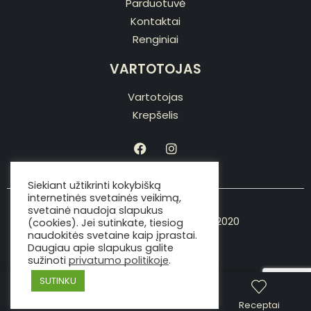
Parduotuvė
Kontaktai
Renginiai
VARTOTOJAS
Vartotojas
Krepšelis
Siekiant užtikrinti kokybišką
internetinės svetainės veikimą,
svetainė naudoja slapukus
Copyright © Viking the chef 2020
(cookies). Jei sutinkate, tiesiog
naudokitės svetaine kaip įprastai.
Daugiau apie slapukus galite
sužinoti
privatumo politikoje
.
SUTINKU
Parduotuvė
Skambinti
Receptai