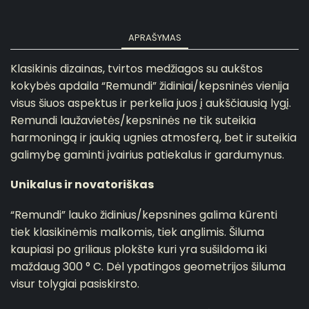
APRAŠYMAS
Klasikinis dizainas, tvirtos medžiagos su aukštos
kokybės apdaila
“Remundi” židiniai/kepsninės vienija
visus šiuos aspektus ir perkelia juos į aukščiausią lygį.
Remundi laužavietės/kepsninės ne tik suteikia
harmoningą ir jaukią ugnies atmosferą, bet ir suteikia
galimybę gaminti įvairius patiekalus ir gardumynus.
Unikalus ir novatoriškas
“Remundi” lauko židinius/kepsnines galima kūrenti
tiek klasikinėmis malkomis, tiek anglimis.
Šiluma
kaupiasi po griliaus plokšte kuri yra sušildoma iki
maždaug 300 ° C.
Dėl ypatingos geometrijos šiluma
visur tolygiai pasiskirsto.