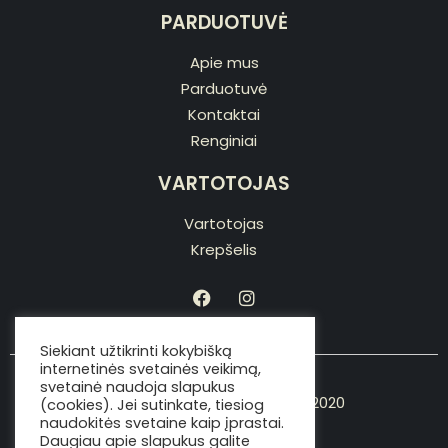
PARDUOTUVĖ
Apie mus
Parduotuvė
Kontaktai
Renginiai
VARTOTOJAS
Vartotojas
Krepšelis
Siekiant užtikrinti kokybišką
internetinės svetainės veikimą,
svetainė naudoja slapukus
Copyright © Viking the chef 2020
(cookies). Jei sutinkate, tiesiog
naudokitės svetaine kaip įprastai.
Daugiau apie slapukus galite