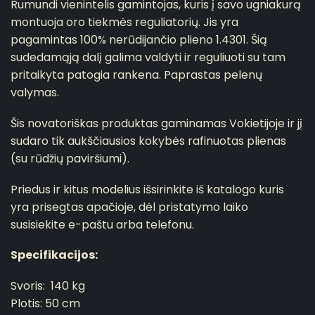
Rumundi vienintelis gamintojas, kuris į savo ugniakurą
montuoja oro tiekmės reguliatorių.
Jis yra
pagamintas 100% nerūdijančio plieno 1.4301.
Šią
sudedamąją dalį galima valdyti ir reguliuoti su tam
pritaikyta patogia rankena.
Paprastas pelenų
valymas.
Šis novatoriškas produktas gaminamas Vokietijoje ir jį
sudaro tik aukščiausios kokybės rafinuotas plienas
(su rūdžių paviršiumi).
Priedus ir kitus modelius išsirinkite iš katalogo kuris
yra prisegtas apačioje, dėl pristatymo laiko
susisiekite e-paštu arba telefonu.
Specifikacijos:
Svoris:
140 kg
Plotis: 50 cm