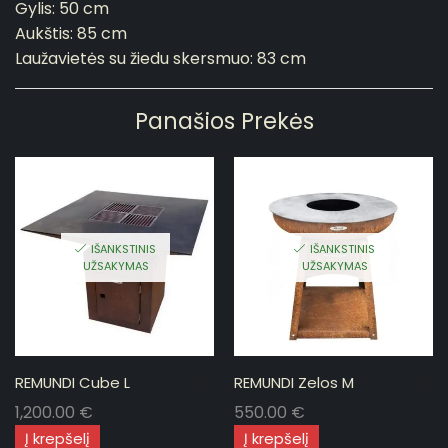
Gylis: 50 cm
Aukštis: 85 cm
Laužavietės su žiedu skersmuo: 83 cm
Panašios Prekės
IŠANKSTINIS
IŠANKSTINIS
UŽSAKYMAS
UŽSAKYMAS
REMUNDI Cube L
REMUNDI Zelos M
1,200.00
€
550.00
€
Į krepšelį
Į krepšelį