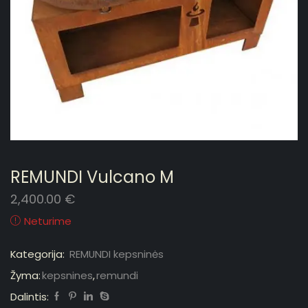
REMUNDI Vulcano M
2,400.00
€
Neturime
Kategorija:
REMUNDI kepsninės
Žyma:
kepsnines
,
remundi
Dalintis: