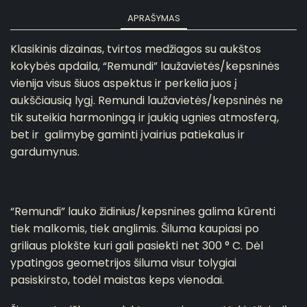
APRAŠYMAS
Klasikinis dizainas, tvirtos medžiagos su aukštos
kokybės apdaila,
“Remundi” laužavietės/kepsninės
vienija visus šiuos aspektus ir perkelia juos į
aukščiausią lygį.
Remundi laužavietės/kepsninės ne
tik suteikia harmoningą ir jaukią ugnies atmosferą,
bet ir galimybę gaminti įvairius patiekalus ir
gardumynus.
“Remundi” lauko židinius/kepsnines galima kūrenti
tiek malkomis, tiek anglimis.
Šiluma kaupiasi po
griliaus plokšte kuri gali pasiekti net 300 ° C.
Dėl
ypatingos geometrijos šiluma visur tolygiai
pasiskirsto, todėl maistas keps vienodai.