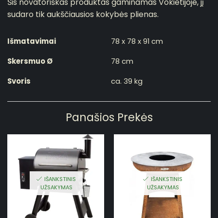
Šis novatoriškas produktas gaminamas Vokietijoje, jį
sudaro tik aukščiausios kokybės plienas.
Išmatavimai
78 x 78 x 91 cm
Skersmuo Ø
78 cm
Svoris
ca. 39 kg
Panašios Prekės
IŠANKSTINIS
IŠANKSTINIS
UŽSAKYMAS
UŽSAKYMAS