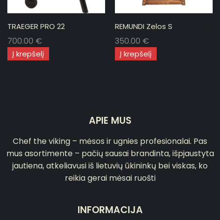
TRAEGER PRO 22
REMUNDI Zelos S
700.00
€
350.00
€
Į krepšelį
Į krepšelį
APIE MUS
Chef the viking – mėsos ir ugnies profesionalai. Pas
mus asortimente – pačių sausai brandinta, išpjaustyta
jautiena, atkeliavusi iš lietuvių ūkininkų bei viskas, ko
reikia gerai mėsai ruošti
INFORMACIJA