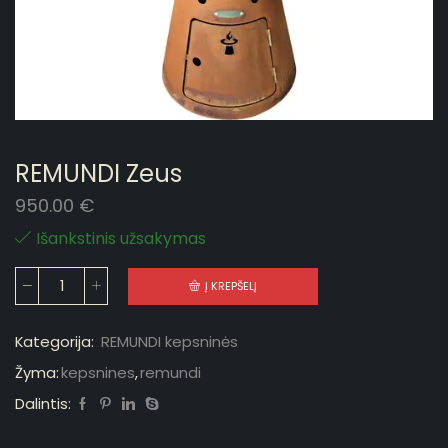
REMUNDI Zeus
950.00
€
Išankstinis užsakymas
Į KREPŠELĮ
Kategorija:
REMUNDI kepsninės
Žyma:
kepsnines
,
remundi
Dalintis: