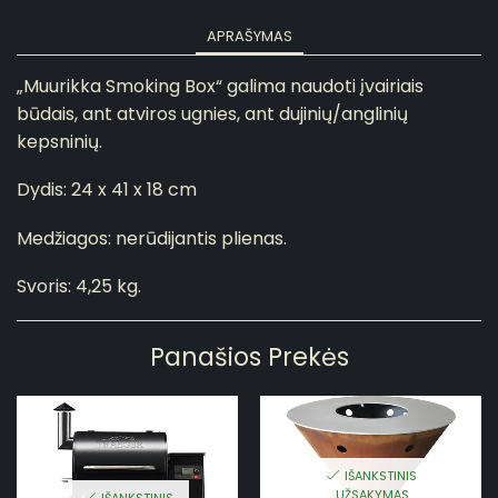
APRAŠYMAS
„Muurikka Smoking Box“ galima naudoti įvairiais
būdais, ant atviros ugnies, ant dujinių/anglinių
kepsninių.
Dydis: 24 x 41 x 18 cm
Medžiagos: nerūdijantis plienas.
Svoris: 4,25 kg.
Panašios Prekės
IŠANKSTINIS
UŽSAKYMAS
IŠANKSTINIS