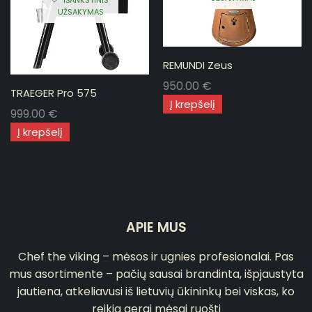
UŽSAKYMAS
REMUNDI Zeus
950.00
€
TRAEGER Pro 575
Į krepšelį
999.00
€
Į krepšelį
APIE MUS
Chef the viking – mėsos ir ugnies profesionalai. Pas
mus asortimente – pačių sausai brandinta, išpjaustyta
jautiena, atkeliavusi iš lietuvių ūkininkų bei viskas, ko
reikia gerai mėsai ruošti