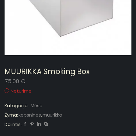
MUURIKKA Smoking Box
75.00
€
Neturime
Kategorija:
Mėsa
Žyma:
kepsnines
,
muurikka
Dalintis: