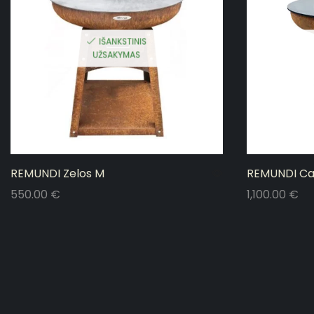
IŠANKSTINIS
UŽSAKYMAS
REMUNDI Zelos M
REMUNDI Ca
550.00
€
1,100.00
€
Į krepšelį
Į krepšelį