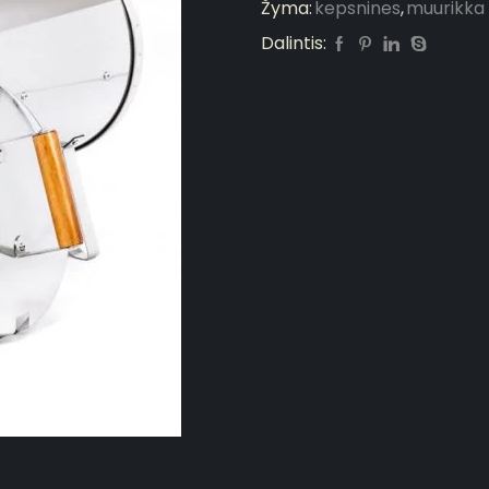
Žyma:
kepsnines
,
muurikka
Dalintis: