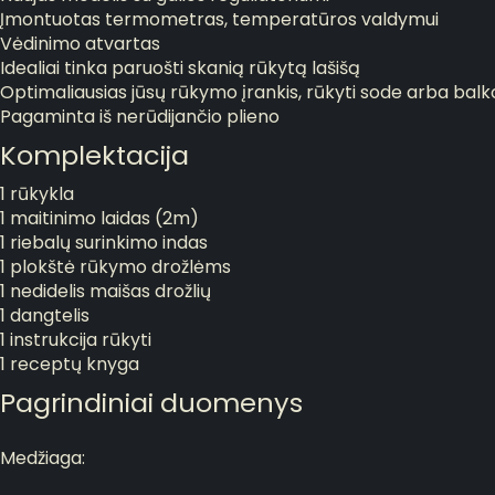
Įmontuotas termometras, temperatūros valdymui
Vėdinimo atvartas
Idealiai tinka paruošti skanią rūkytą lašišą
Optimaliausias jūsų rūkymo įrankis, rūkyti sode arba bal
Pagaminta iš nerūdijančio plieno
Komplektacija
1 rūkykla
1 maitinimo laidas (2m)
1 riebalų surinkimo indas
1 plokštė rūkymo drožlėms
1 nedidelis maišas drožlių
1 dangtelis
1 instrukcija rūkyti
1 receptų knyga
Pagrindiniai duomenys
Medžiaga: