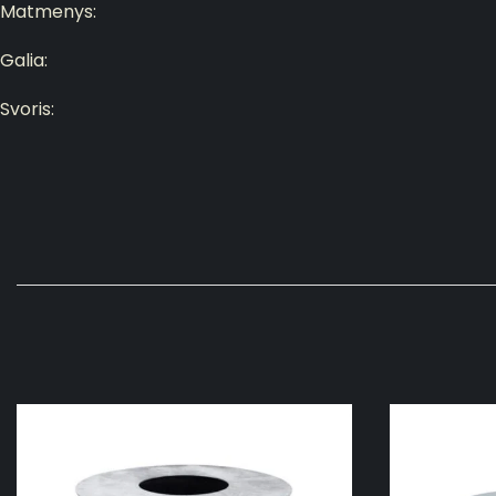
Matmenys:
Galia:
S
voris: