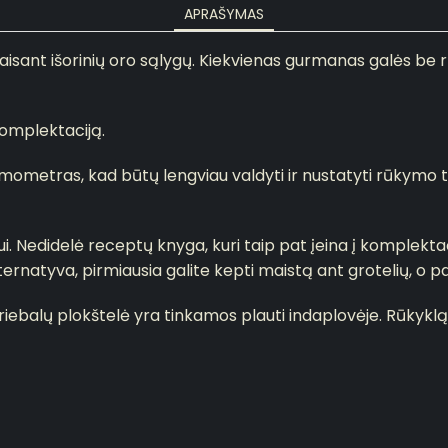
APRAŠYMAS
aisant išorinių oro sąlygų.
Kiekvienas gurmanas galės be 
komplektaciją.
ermometras, kad būtų lengviau valdyti ir nustatyti rūkymo
 Nedidelė receptų knyga, kuri taip pat įeina į komplektaciją
ternatyva, pirmiausia galite kepti maistą ant grotelių, o pa
 riebalų plokštelė yra tinkamos plauti indaplovėje.
Rūkyklą 