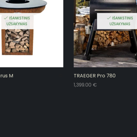
IŠANKSTINIS
IŠANKSTINIS
UŽSAKYMAS
UŽSAKYMAS
rus M
TRAEGER Pro 780
1,399.00
€
Į krepšelį