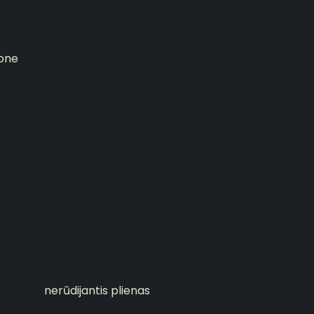
kone
nerūdijantis plienas