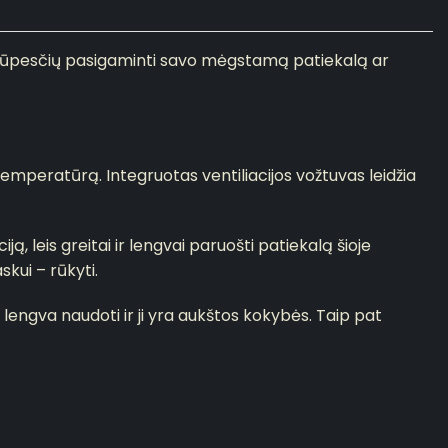
rūpesčių pasigaminti savo mėgstamą patiekalą ar
 temperatūrą.
Integruotas ventiliacijos vožtuvas leidžia
, leis greitai ir lengvai paruošti patiekalą šioje
skui – rūkyti.
lengva naudoti ir ji yra aukštos kokybės.
Taip pat