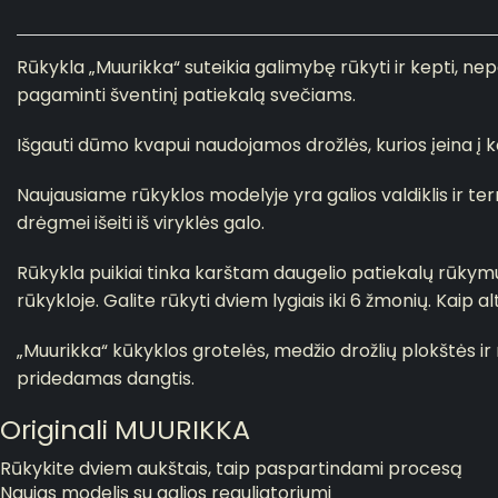
Rūkykla „Muurikka“ suteikia galimybę rūkyti ir kepti, nep
pagaminti šventinį patiekalą svečiams.
Išgauti dūmo kvapui naudojamos drožlės, kurios įeina į 
Naujausiame rūkyklos modelyje yra galios valdiklis ir t
drėgmei išeiti iš viryklės galo.
Rūkykla puikiai tinka karštam daugelio patiekalų rūkymui.
rūkykloje. G
alite rūkyti dviem lygiais i
ki 6 žmonių.
Kaip al
„Muurikka“ kūkyklos grotelės, medžio drožlių plokštės ir
pridedamas dangtis.
Originali MUURIKKA
Rūkykite dviem aukštais, taip paspartindami procesą
Naujas modelis su galios reguliatoriumi