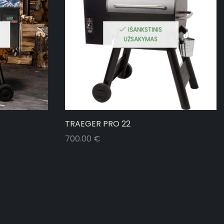
IŠANKSTINIS
UŽSAKYMAS
TRAEGER PRO 22
700.00
€
Į krepšelį