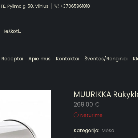
E, Pylimo g. 58, Vilnius
+37065961818
Receptai
Apie mus
Kontaktai
Šventės/Renginiai
Kl
MUURIKKA Rūkykl
269.00
€
Neturime
Kategorija:
Mėsa