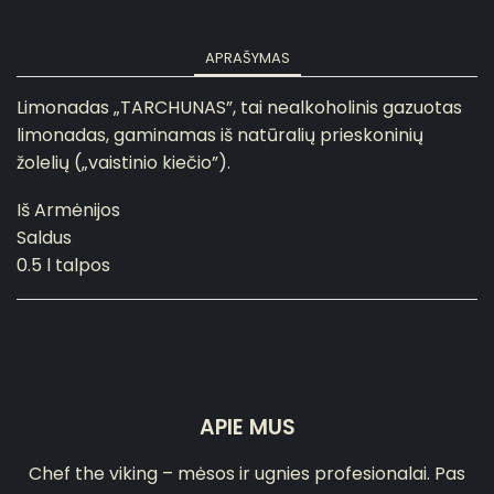
APRAŠYMAS
Limonadas „TARCHUNAS”, tai nealkoholinis gazuotas
limonadas, gaminamas iš natūralių prieskoninių
žolelių („vaistinio kiečio”).
Iš Armėnijos
Saldus
0.5 l talpos
APIE MUS
Chef the viking – mėsos ir ugnies profesionalai. Pas