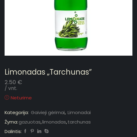
Limonadas „Tarchunas”
2.50
€
/ vnt.
Neturime
Kategorija:
Gaivieji gėrimai
,
Limonadai
Žyma:
gazuotas
,
limonadas
,
tarchunas
Dalintis: