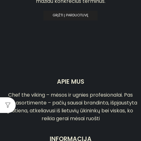
mažiau konkrečius terminus.
GRĮŽTI Į PARDUOTUVĘ
APIE MUS
Chef the viking – mėsos ir ugnies profesionalai. Pas
mus asortimente – pačių sausai brandinta, išpjaustyta
jautiena, atkeliavusi iš lietuvių ūkininkų bei viskas, ko
reikia gerai mėsai ruošti
INFORMACIJA