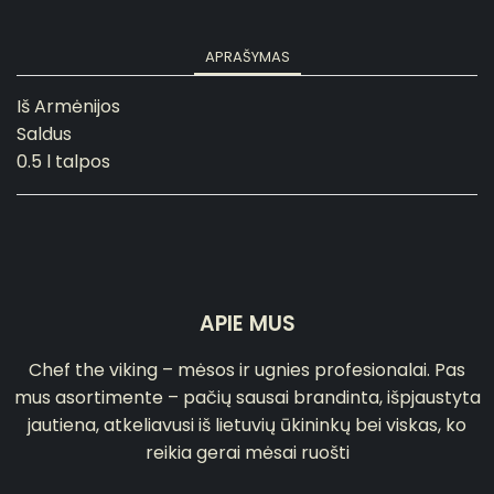
APRAŠYMAS
Iš Armėnijos
Saldus
0.5 l talpos
APIE MUS
Chef the viking – mėsos ir ugnies profesionalai. Pas
mus asortimente – pačių sausai brandinta, išpjaustyta
jautiena, atkeliavusi iš lietuvių ūkininkų bei viskas, ko
reikia gerai mėsai ruošti