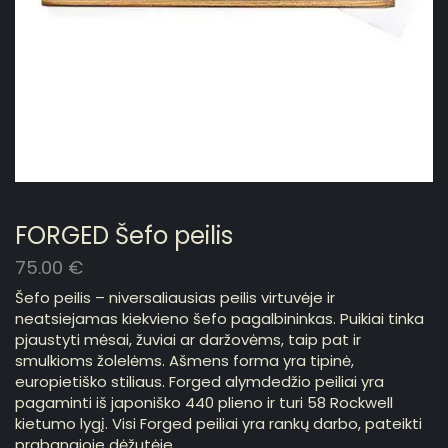
FORGED Šefo peilis
75.00
€
Šefo peilis – niversaliausias peilis virtuvėje ir
neatsiejamas kiekvieno šefo pagalbininkas. Puikiai tinka
pjaustyti mėsai, žuviai ar daržovėms, taip pat ir
smulkioms žolelėms. Ašmens forma yra tipinė,
europietiško stiliaus. Forged alymdedžio peiliai yra
pagaminti iš japoniško 440 plieno ir turi 58 Rockwell
kietumo lygį. Visi Forged peiliai yra rankų darbo, pateikti
prabangioje dėžutėje.