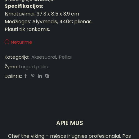
Specifikacijos:
Išmatavimai: 37.3 x 8.5 x 3.9 cm
Medžiagos: Alyvmedis, 440C plienas.
Plauti tik rankomis.
Neturime
Kategorija:
Aksesuarai
,
Peiliai
Žyma:
forged
,
peilis
Dalintis:
APIE MUS
Chef the viking – mėsos ir ugnies profesionalai. Pas