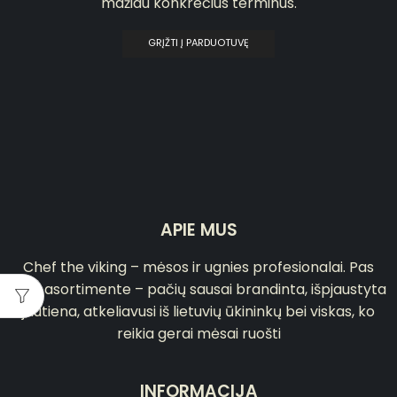
mažiau konkrečius terminus.
GRĮŽTI Į PARDUOTUVĘ
APIE MUS
Chef the viking – mėsos ir ugnies profesionalai. Pas
mus asortimente – pačių sausai brandinta, išpjaustyta
jautiena, atkeliavusi iš lietuvių ūkininkų bei viskas, ko
reikia gerai mėsai ruošti
INFORMACIJA