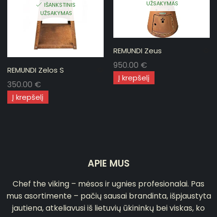
UŽSAKYMAS
IŠANKSTINIS
UŽSAKYMAS
REMUNDI Zeus
950.00
€
REMUNDI Zelos S
Į krepšelį
350.00
€
Į krepšelį
APIE MUS
Chef the viking – mėsos ir ugnies profesionalai. Pas
mus asortimente – pačių sausai brandinta, išpjaustyta
jautiena, atkeliavusi iš lietuvių ūkininkų bei viskas, ko