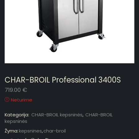
CHAR-BROIL Professional 3400S
719.00
€
Neturime
Kategorija:
CHAR-BROIL kepsninės
,
CHAR-BROIL
kepsninės
Žyma:
kepsnines
,
char-broil