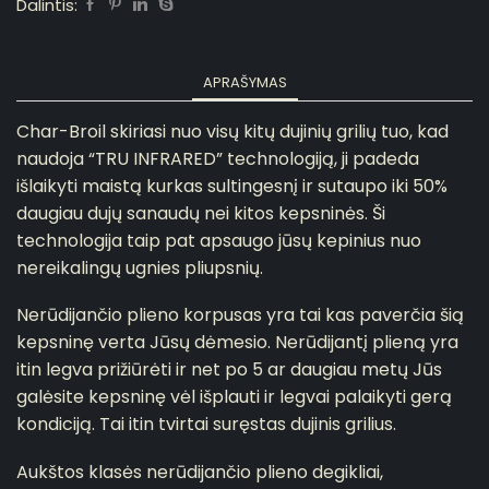
Dalintis:
APRAŠYMAS
Char-Broil skiriasi nuo visų kitų dujinių grilių tuo, kad
naudoja “TRU INFRARED” technologiją, ji padeda
išlaikyti maistą kurkas sultingesnį ir sutaupo iki 50%
daugiau dujų sanaudų nei kitos kepsninės. Ši
technologija taip pat apsaugo jūsų kepinius nuo
nereikalingų ugnies pliupsnių.
Nerūdijančio plieno korpusas yra tai kas paverčia šią
kepsninę verta Jūsų dėmesio. Nerūdijantį plieną yra
itin legva prižiūrėti ir net po 5 ar daugiau metų Jūs
galėsite kepsninę vėl išplauti ir legvai palaikyti gerą
kondiciją. Tai itin tvirtai suręstas dujinis grilius.
Aukštos klasės nerūdijančio plieno degikliai,