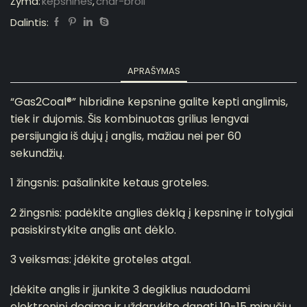
Žyma:
kepsnines
,
char-broil
Dalintis:
APRAŠYMAS
“Gas2Coal®” hibridine kepsnine galite kepti anglimis,
tiek ir dujomis.
Šis kombinuotas grilius lengvai
persijungia iš dujų į anglis, mažiau nei per 60
sekundžių
.
1 žingsnis: pašalinkite ketaus groteles.
2 žingsnis: padėkite anglies dėklą į kepsninę ir tolygiai
pasiskirstykite anglis ant dėklo.
3 veiksmas: įdėkite groteles atgal.
Įdėkite anglis ir įjunkite 3 degiklius naudodami
elektroninį degimą ir uždarykite dangtį 10-15 minučių.