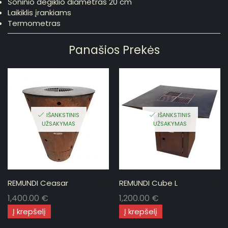
Šoninio degiklio diametras 20 cm
Laikiklis įrankiams
Termometras
Panašios Prekės
IŠANKSTINIS
IŠANKSTINIS
UŽSAKYMAS
UŽSAKYMAS
REMUNDI Ceasar
REMUNDI Cube L
1,400.00
€
1,200.00
€
Į krepšelį
Į krepšelį