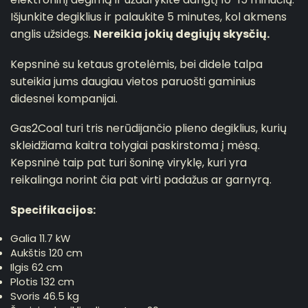
Išjunkite degiklius ir palaukite 5 minutes, kol akmens
anglis užsidegs.
Nereikia jokių degiųjų skysčių.
Kepsninė su ketaus grotelėmis, bei didele talpa
suteikia jums daugiau vietos paruošti gaminius
didesnei kompanijai.
Gas2Coal turi tris nerūdijančio plieno degiklius, kurių
skleidžiama kaitra tolygiai paskirstoma į mėsą.
Kepsninė taip pat turi šoninę viryklę, kuri yra
reikalinga norint čia pat virti padažus ar garnyrą.
Specifikacijos:
Galia 11.7 kW
Aukštis 120 cm
Ilgis 62 cm
Plotis 132 cm
Svoris 46.5 kg