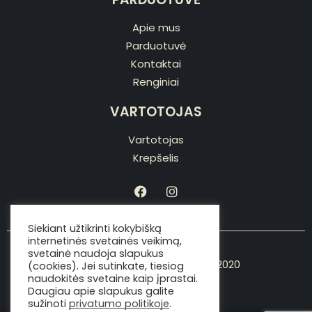
Apie mus
Parduotuvė
Kontaktai
Renginiai
VARTOTOJAS
Vartotojas
Krepšelis
Siekiant užtikrinti kokybišką
internetinės svetainės veikimą,
svetainė naudoja slapukus
Copyright © Viking the chef 2020
(cookies). Jei sutinkate, tiesiog
naudokitės svetaine kaip įprastai.
Daugiau apie slapukus galite
sužinoti
privatumo politikoje
.