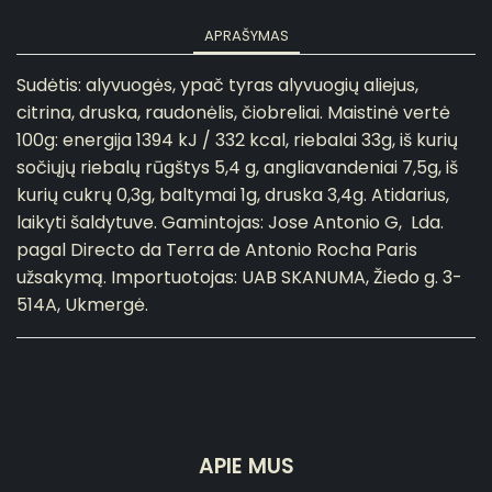
APRAŠYMAS
Sudėtis: alyvuogės, ypač tyras alyvuogių aliejus,
citrina, druska, raudonėlis, čiobreliai. Maistinė vertė
100g: energija 1394 kJ / 332 kcal, riebalai 33g, iš kurių
sočiųjų riebalų rūgštys 5,4 g, angliavandeniai 7,5g, iš
kurių cukrų 0,3g, baltymai 1g, druska 3,4g. Atidarius,
laikyti šaldytuve. Gamintojas: Jose Antonio G, Lda.
pagal Directo da Terra de Antonio Rocha Paris
užsakymą. Importuotojas: UAB SKANUMA, Žiedo g. 3-
514A, Ukmergė.
APIE MUS