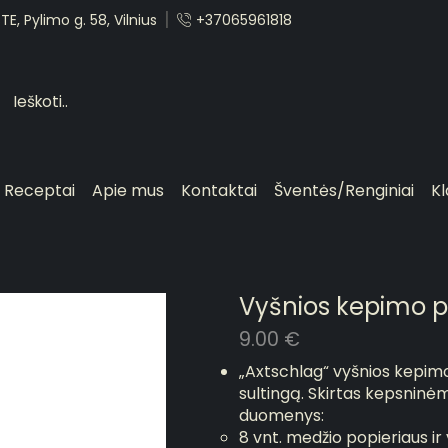
E, Pylimo g. 58, Vilnius
+37065961818
Receptai
Apie mus
Kontaktai
Šventės/Renginiai
Kl
Vyšnios kepimo p
9.00
€
„Axtschlag“ vyšnios kepimo
sultingą. Skirtas kepsninėm
duomenys:
8 vnt. medžio popieriaus ir 