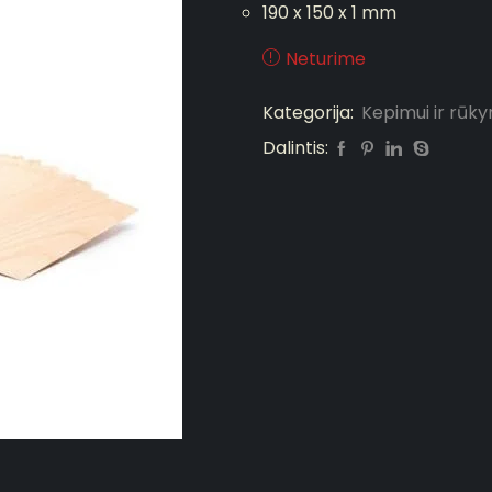
190 x 150 x 1 mm
Neturime
Kategorija:
Kepimui ir rūk
Dalintis: