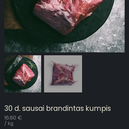
30 d. sausai brandintas kumpis
16.60
€
/ kg