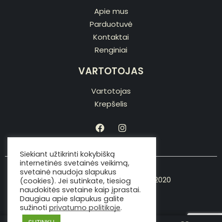
Apie mus
Parduotuvė
Kontaktai
Renginiai
VARTOTOJAS
Vartotojas
Krepšelis
Siekiant užtikrinti kokybišką
internetinės svetainės veikimą,
svetainė naudoja slapukus
Copyright © Viking the chef 2020
(cookies). Jei sutinkate, tiesiog
naudokitės svetaine kaip įprastai.
Daugiau apie slapukus galite
sužinoti
privatumo politikoje
.