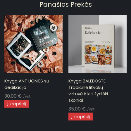
Panašios Prekės
Knyga ANT UGNIES su
Knyga BALEBOSTE.
dedikacija
Tradicinė litvakų
virtuvė ir kiti žydiški
30.00
€
/vnt
skoniai
Į krepšelį
35.00
€
/vnt
Į krepšelį