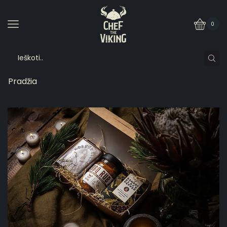
0
Pradžia