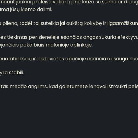
nt jaukiai praleisti vakarą prie laužo su šeima ar draugais
jama jūsų kiemo dalimi.
plieno, todėl tai suteikia jai aukštą kokybę ir ilgaamžišku
ies tiekimas per sienelėje esančias angas sukuria efektyvų
uojančiais pokalbiais malonioje aplinkoje.
 kibirkščių ir laužavietės apačioje esančia apsauga nuo ka
ra stabili.
tas medžio anglims, kad galėtumėte lengvai ištraukti pelen