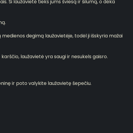
. Ši laužavietė tieks jums šviesą ir šilumą, o dėka
mą.
 medienos degimą laužavietėje, todėl ji išskyria mažai
rščio, laužavietė yra saugi ir nesukels gaisro.
inę ir poto valykite laužavietę šepečiu.