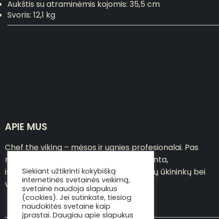
Aukštis su atraminėmis kojomis: 35,5 cm
Svoris: 12,1 kg
APIE MUS
Chef the viking – mėsos ir ugnies profesionalai. Pas
mus asortimente – pačių sausai brandinta,
Siekiant užtikrinti kokybišką
išpjaustyta jautiena, atkeliavusi iš lietuvių ūkininkų bei
internetinės svetainės veikimą,
viskas, ko reikia gerai mėsai ruošti
svetainė naudoja slapukus
(cookies). Jei sutinkate, tiesiog
naudokitės svetaine kaip
įprastai. Daugiau apie slapukus