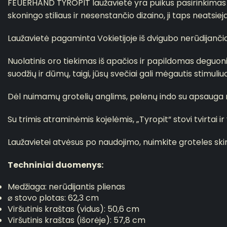
FEUERHAND TYROPIT laužavietė yra puikus pasirinkimas nori
skoningo stiliaus ir nesenstančio dizaino, ji taps neatsie
Laužavietė pagaminta Vokietijoje iš dvigubo nerūdijančio 
Nuolatinis oro tiekimas iš apačios ir papildomas deguon
suodžių ir dūmų, taigi, jūsų svečiai gali mėgautis stimuli
Dėl nuimamų grotelių anglims, pelenų indo su apsauga nuo
Su trimis atraminėmis kojelėmis, „Tyropit“ stovi tvirtai ir y
Laužavietei atvėsus po naudojimo, nuimkite groteles skir
Techniniai duomenys:
Medžiaga: nerūdijantis plienas
⌀ stovo plotas: 62,3 cm
Viršutinis kraštas (vidus): 50,6 cm
Viršutinis kraštas (išorėje): 57,8 cm