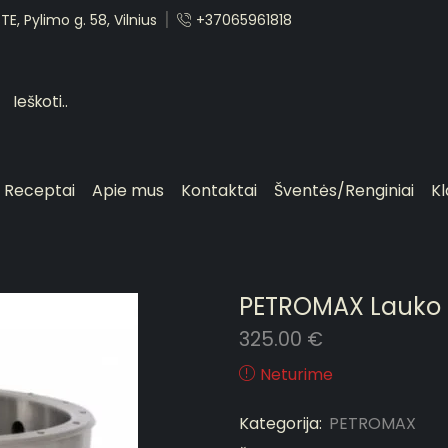
E, Pylimo g. 58, Vilnius
+37065961818
Receptai
Apie mus
Kontaktai
Šventės/Renginiai
Kl
PETROMAX Lauko l
325.00
€
Neturime
Kategorija:
PETROMAX