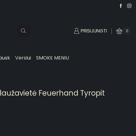
PRISIJUNGTI
0
ausk
Verslui
SMOKE MENIU
aužavietė Feuerhand Tyropit