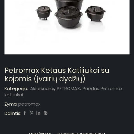
Petromax Ketaus Katiliukai su
kojomis (įvairių dydžių)
Kategorija:
Aksesuarai
,
PETROMAX
,
Puodai
,
Petromax
katiliukai
Žyma:
petromax
Dalintis: