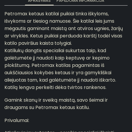
APRAŠYMAS
PAPILDOMA INFORMACIJA
Petromax ketaus katilai puikiai tinka iškyloms,
išvykoms ar tiesiog namuose. Šie katilai leis jums
mėgautis gaminant maistą ant atviros ugnies, žarijų
ar viryklės. Ketus puikiai perduoda karštį todėl visas
katilo paviršius kaista tolygiai.
Katiliukų dangtis specialiai sukurtas taip, kad
galėtumėte jį naudoti kaip keptuvę ar kepimo
plokštumą. Petromax katilas pagamintas iš
aukščiausios kokybės ketaus ir yra gamykliškai
aliejuotas tam, kad galėtumėte jį naudoti iškarto.
Katilą lengva perkelti dėka tvirtos rankenos.
Gamink skanų ir sveiką maistą, savo šeimai ir
draugams su Petromax ketaus katilu.
Privalumai: