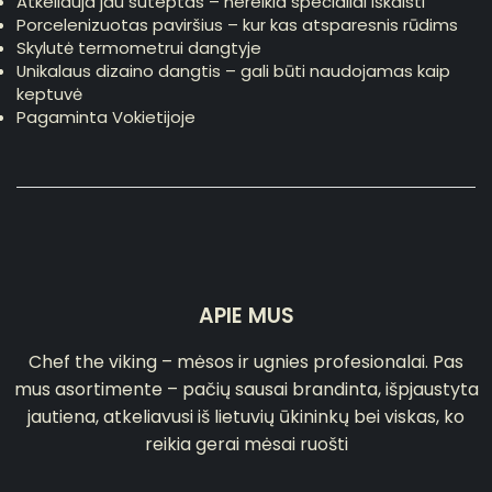
Atkeliauja jau suteptas – nereikia specialiai iškaisti
Porcelenizuotas paviršius – kur kas atsparesnis rūdims
Skylutė termometrui dangtyje
Unikalaus dizaino dangtis – gali būti naudojamas kaip
keptuvė
Pagaminta Vokietijoje
APIE MUS
Chef the viking – mėsos ir ugnies profesionalai. Pas
mus asortimente – pačių sausai brandinta, išpjaustyta
jautiena, atkeliavusi iš lietuvių ūkininkų bei viskas, ko
reikia gerai mėsai ruošti