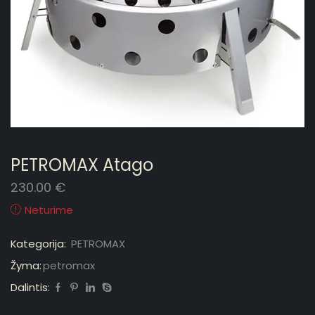
PETROMAX Atago
230.00
€
Neturime
Kategorija:
PETROMAX
Žyma:
petromax
Dalintis: