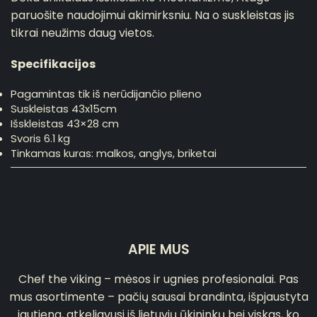
paruošite naudojimui akimirksniu. Na o suskleistas jis
tikrai neužims daug vietos.
Specifikacijos
Pagamintas tik iš nerūdijančio plieno
Suskleistas 43x15cm
Išskleistas 43×28 cm
Svoris 6.1 kg
Tinkamas kuras: malkos, anglys, briketai
APIE MUS
Chef the viking – mėsos ir ugnies profesionalai. Pas
mus asortimente – pačių sausai brandinta, išpjaustyta
jautiena, atkeliavusi iš lietuvių ūkininkų bei viskas, ko