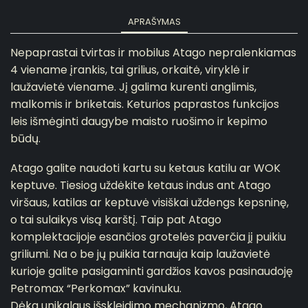
APRAŠYMAS
Nepaprastai tvirtas ir mobilus Atago nepralenkiamas
4 viename įrankis, tai grilius, orkaitė, viryklė ir
laužavietė viename. Jį galima kurenti anglimis,
malkomis ir briketais. Keturios paprastos funkcijos
leis išmėginti daugybe maisto ruošimo ir kepimo
būdų.
Atago galite naudoti kartu su ketaus katilu ar WOK
keptuve. Tiesiog uždėkite ketaus indus ant Atago
viršaus, katilas ar keptuvė visiškai uždengs kepsninę,
o tai sulaikys visą karštį. Taip pat Atago
komplektacijoje esančios grotelės paverčia jį puikiu
griliumi. Na o be jų puikia tarnauja kaip laužavietė
kurioje galite pasigaminti gardžios kavos pasinaudoję
Petromax “Perkomax” kavinuku.
Dėka unikalaus išskleidimo mechanizmo, Atago