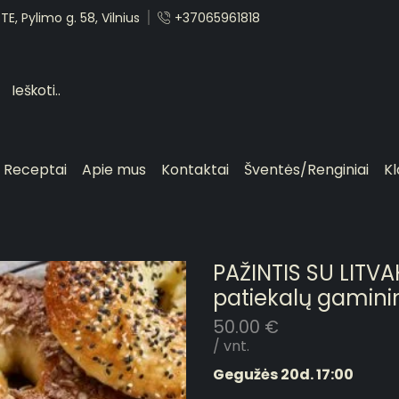
E, Pylimo g. 58, Vilnius
+37065961818
Receptai
Apie mus
Kontaktai
Šventės/Renginiai
Kl
PAŽINTIS SU LITVAK
patiekalų gamin
50.00
€
/ vnt.
Gegužės 20d. 17:00