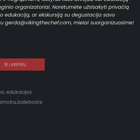
ginio organizatoriai. Norėtumėte užsisakyti privačią
o edukaciją, ar ekskursiją su degustacija savo
aštu gerda@vikingthechef.com, mielai suorganizuosime!
Į KREPŠELĮ
s, edukacijos
amoka
,
baleboste