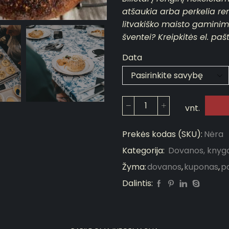
atšaukia arba perkelia ren
litvakiško maisto gaminim
šventei? Kreipkitės el. p
Data
vnt.
Prekės kodas (SKU):
Nėra
Kategorija:
Dovanos, knygo
Žyma:
dovanos
,
kuponas
,
p
Dalintis: