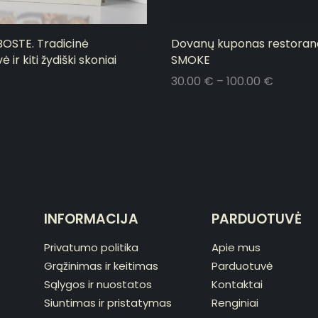
OSTE. Tradicinė
Dovanų kuponas restoran
ė ir kiti žydiški skoniai
SMOKE
30.00
€
–
100.00
€
Pasirinkti savybes
INFORMACIJA
PARDUOTUVĖ
Privatumo politika
Apie mus
Grąžinimas ir keitimas
Parduotuvė
Sąlygos ir nuostatos
Kontaktai
Siuntimas ir pristatymas
Renginiai