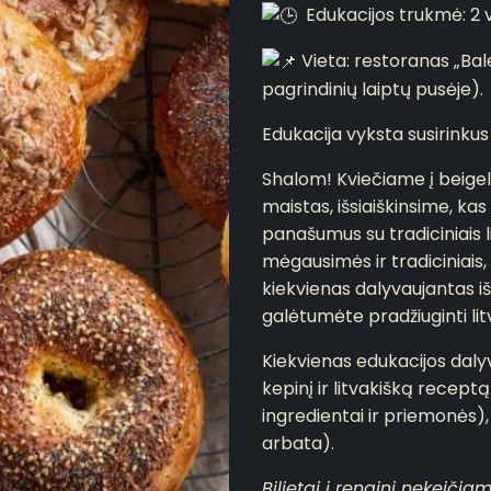
Edukacijos trukmė: 2 
Vieta: restoranas „Bale
pagrindinių laiptų pusėje).
Edukacija vyksta susirinkus 
Shalom! Kviečiame į beigel
maistas, išsiaiškinsime, kas 
panašumus su tradiciniais l
mėgausimės ir tradiciniais, p
kiekvienas dalyvaujantas i
galėtumėte pradžiuginti lit
Kiekvienas edukacijos daly
kepinį ir litvakišką receptą
ingredientai ir priemonės),
arbata).
Bilietai į renginį nekeičia