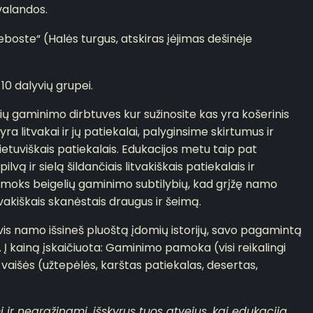
valandos.
boste“ (Halės turgus, atskiras įėjimas dešinėje
10 dalyvių grupei.
ių gaminimo dirbtuves kur sužinosite kas yra košerinis
yra litvakai ir jų patiekalai, palyginsime skirtumus ir
ietuviškais patiekalais. Edukacijos metu taip pat
ilvą ir sielą šildančiais litvakiškais patiekalais ir
šmoks beigelių gaminimo subtilybių, kad grįžę namo
vakiškais skanėstais draugus ir šeimą.
vis namo išsineš pluoštą įdomių istorijų, savo pagamintą
. Į kainą įskaičiuota: Gaminimo pamoka (visi reikalingi
 vaišės (užtepėlės, karštas patiekalas, desertas,
mi ir negrąžinami, išskyrus tuos atvejus, kai edukaciją