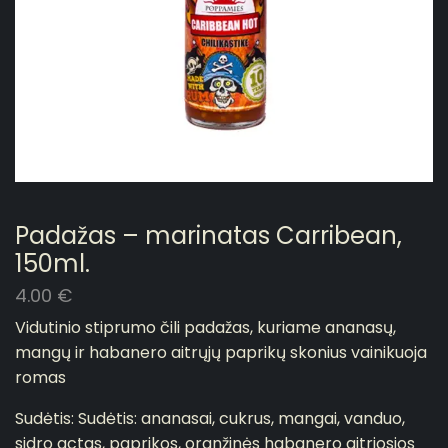
Padažas – marinatas Carribean,
150ml.
4.00
€
Vidutinio stiprumo čili padažas, kuriame ananasų,
mangų ir habanero aitrųjų paprikų skonius vainikuoja
romas
Sudėtis: Sudėtis: ananasai, cukrus, mangai, vanduo,
sidro actas, paprikos, oranžinės habanero aitriosios