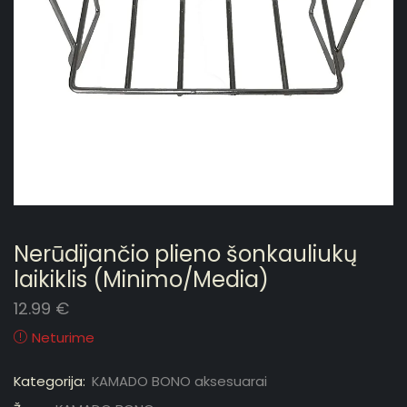
Nerūdijančio plieno šonkauliukų
laikiklis (Minimo/Media)
12.99
€
Neturime
Kategorija:
KAMADO BONO aksesuarai