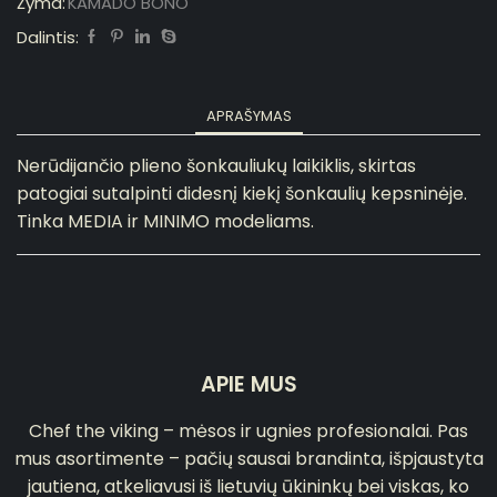
Žyma:
KAMADO BONO
Dalintis:
APRAŠYMAS
Nerūdijančio plieno šonkauliukų laikiklis, skirtas
patogiai sutalpinti didesnį kiekį šonkaulių kepsninėje.
Tinka MEDIA ir MINIMO modeliams.
APIE MUS
Chef the viking – mėsos ir ugnies profesionalai. Pas
mus asortimente – pačių sausai brandinta, išpjaustyta
jautiena, atkeliavusi iš lietuvių ūkininkų bei viskas, ko