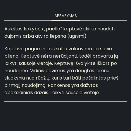
APRAŠYMAS
Aukštos kokybės „paella“ keptuvė skirta naudoti
dujomis arba atvira liepsna (ugnimi).
Keptuvė pagaminta iš šalto valcavimo lakštinio
plieno.
Keptuvė nėra nerūdijanti, todėl pravartu ją
laikyti sausoje vietoje.
Keptuvę išvalykite iškart po
naudojimo.
Vidinis paviršius yra dengtas laikinu
sluoksniu nuo rūdžių, kuris turi būti pašalintas prieš
pirmąjį naudojimą.
Rankenos yra dažytos
epoksidiniais dažais. Laikyti sausoje vietoje.