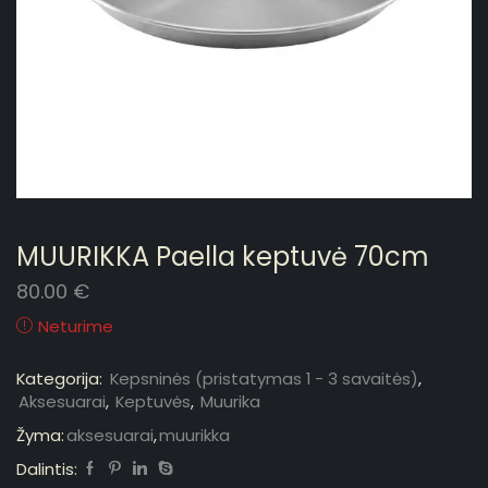
MUURIKKA Paella keptuvė 70cm
80.00
€
Neturime
Kategorija:
Kepsninės (pristatymas 1 - 3 savaitės)
,
Aksesuarai
,
Keptuvės
,
Muurika
Žyma:
aksesuarai
,
muurikka
Dalintis: