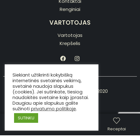
Kontaktai
Renginiai
VARTOTOJAS
Vartotojas
Krepšelis
Siekiant užtikrinti kokybišką
internetinės svetainės veikimą,
svetainė naudoja slapukus
Copyright © Viking the chef 2020
(cookies). Jei sutinkate, tiesiog
naudokitės svetaine kaip įprastai.
Daugiau apie slapukus galite
sužinoti
privatumo politikoje
.
SUTINKU
Parduotuvė
Skambinti
Receptai
made with love by
developeris.lt