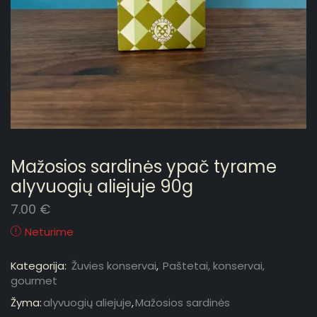
Mažosios sardinės ypač tyrame
alyvuogių aliejuje 90g
7.00
€
Neturime
Kategorija:
Žuvies konservai
,
Paštetai, konservai,
gourmet
Žyma:
alyvuogių aliejuje
,
Mažosios sardinės