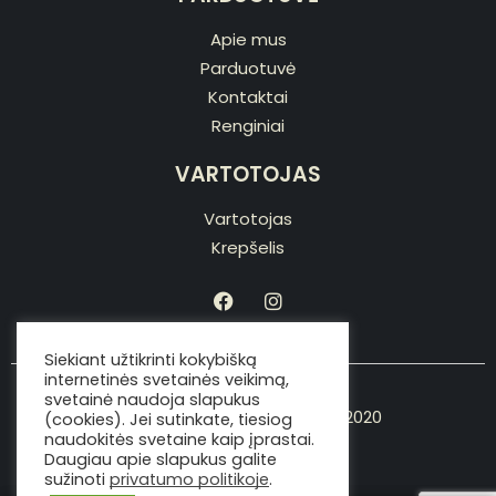
Apie mus
Parduotuvė
Kontaktai
Renginiai
VARTOTOJAS
Vartotojas
Krepšelis
Siekiant užtikrinti kokybišką
internetinės svetainės veikimą,
svetainė naudoja slapukus
Copyright © Viking the chef 2020
(cookies). Jei sutinkate, tiesiog
naudokitės svetaine kaip įprastai.
Daugiau apie slapukus galite
sužinoti
privatumo politikoje
.