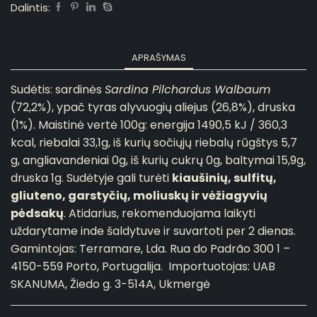
Dalintis:
APRAŠYMAS
Sudėtis: sardinės
Sardina Pilchardus Walbaum
(72,2%), ypač tyras alyvuogių aliejus (26,8%), druska
(1%). Maistinė vertė 100g: energija 1490,5 kJ / 360,3
kcal, riebalai 33,1g, iš kurių sočiųjų riebalų rūgštys 5,7
g, angliavandeniai 0g, iš kurių cukrų 0g, baltymai 15,9g,
druska 1g. Sudėtyje gali turėti
kiaušinių, sulfitų,
gliuteno, garstyčių, moliuskų ir vėžiagyvių
pėdsakų
. Atidarius, rekomenduojama laikyti
uždarytame inde šaldytuve ir suvartoti per 2 dienas.
Gamintojas: Terramare, Lda. Rua do Padrão 300 1 –
4150-559 Porto, Portugalija. Importuotojas: UAB
SKANUMA, Žiedo g. 3-514A, Ukmergė