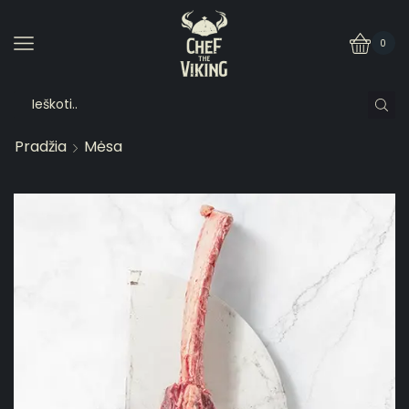
0
Pradžia
Mėsa