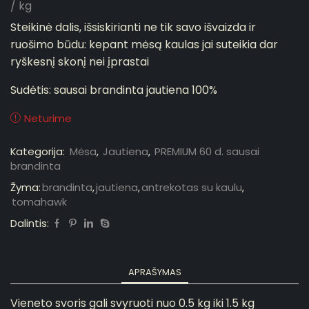
/ kg
Steikinė dalis, išsiskirianti ne tik savo išvaizda ir
ruošimo būdu: kepant mėsą kaulas jai suteikia dar
ryškesnį skonį nei įprastai
Sudėtis:
sausai brandinta jautiena 100%
Neturime
Kategorija:
Mėsa
,
Jautiena
,
PREMIUM 60 d. sausai
brandinta
Žyma:
brandinta
,
jautiena
,
antrekotas su kaulu
,
tomahawk
Dalintis:
APRAŠYMAS
Vieneto svoris gali svyruoti nuo 0.5 kg iki 1.5 kg