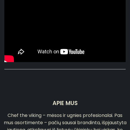
APIE MUS
Chef the viking – mėsos ir ugnies profesionalai. Pas
mus asortimente – pačių sausai brandinta, išpjaustyta
jautiena, atkeliavusi iš lietuvių ūkininkų bei viskas, ko