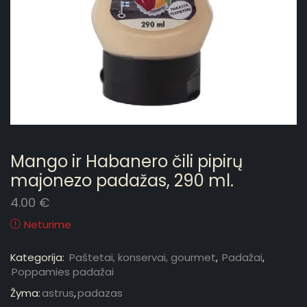
Mango ir Habanero čili pipirų
majonezo padažas, 290 ml.
4.00
€
Neturime
Kategorija:
Paštetai, konservai, gourmet
,
Padažai
,
Poppamies padažai
Žyma:
astrus
,
padazas