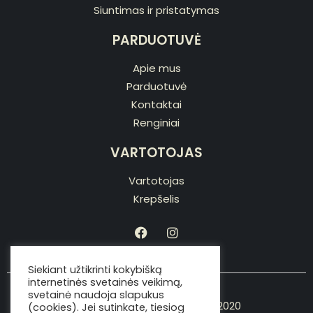
Siuntimas ir pristatymas
PARDUOTUVĖ
Apie mus
Parduotuvė
Kontaktai
Renginiai
VARTOTOJAS
Vartotojas
Krepšelis
Siekiant užtikrinti kokybišką
internetinės svetainės veikimą,
svetainė naudoja slapukus
Copyright © Viking the chef 2020
(cookies). Jei sutinkate, tiesiog