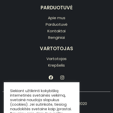
PARDUOTUVĖ
Apie mus
Parduotuvė
Kontaktai
Renginiai
VARTOTOJAS
Vartotojas
Krepšelis
Siekiant užtikrinti kokybišką
internetinės svetainės veikimą,
svetainė naudoja slapukus
Copyright © Viking the chef 2020
(cookies). Jei sutinkate, tiesiog
naudokitės svetaine kaip įprastai.