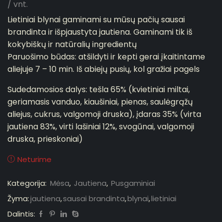
/ vnt.
Lietiniai blynai gaminami su mūsų pačių sausai
brandinta ir išpjaustyta jautiena. Gaminami tik iš
kokybiškų ir natūralių ingredientų
Paruošimo būdas: atšildyti ir kepti gerai įkaitintame
aliejuje 7 – 10 min. Iš abiejų pusių, kol gražiai pagels
Sudedamosios dalys: tešla 65% (kvietiniai miltai,
geriamasis vanduo, kiaušiniai, pienas, saulėgrąžų
aliejus, cukrus, valgomoji druska), įdaras 35% (virta
jautiena 83%, virti lašiniai 12%, svogūnai, valgomoji
druska, prieskoniai)
Neturime
Kategorija:
Mėsa
,
Jautiena
,
Pusgaminiai
Žyma:
jautiena
,
sausai brandinta
,
blynai
,
lietiniai
Dalintis: