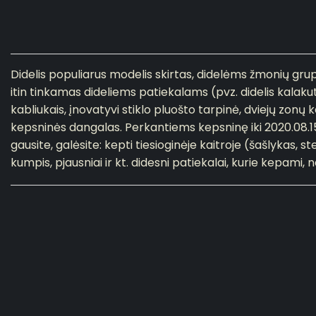
Didelis populiarus modelis skirtas, didelėms žmonių grup
itin tinkamas dideliems patiekalams (pvz. didelis kalak
kabliukais, įnovatyvi stiklo pluošto tarpinė, dviejų zonų 
kepsninės dangalas. Perkantiems kepsninę iki 2020.08.
gausite, galėsite: kepti tiesioginėje kaitroje (šašlykas, ste
kumpis, pjausniai ir kt. didesni patiekalai, kurie kepami, 