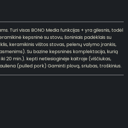
ms. Turi visas BONO Media funkcijas + yra gilesnis, todėl
ramikinė kepsninė su stovu, šoniniais padėklais su
klis, keramikinis vištos stovas, pelenų valymo įrankis,
 asmenims). Su bazine kepsninės komplektacija, kurią
 iki 20 min.). kepti netiesioginėje kaitroje (viščiukas,
iauliena (pulled pork) Gaminti plovą, sriubas, troškinius.