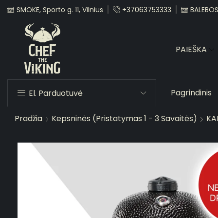
SMOKE, Sporto g. 11, Vilnius
+37063753333
BALEBOST
PAIEŠKA
Pagrindinis
El. Parduotuvė
Pradžia
Kepsninės (pristatymas 1 - 3 Savaitės)
KA