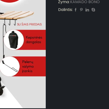
Žyma:
KAMADO BONO
Dalintis: