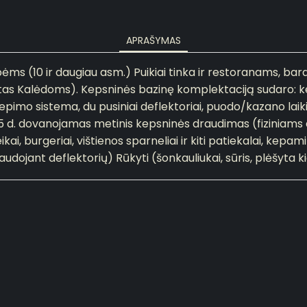
APRAŠYMAS
ėms (10 ir daugiau asm.) Puikiai tinka ir restoranams, bara
utas Kalėdoms). Kepsninės bazinę komplektaciją sudaro: ke
kepimo sistema, du pusiniai deflektoriai, puodo/kazano laiki
15 d. dovanojamas metinis kepsninės draudimas (fiziniams
ikai, burgeriai, vištienos sparneliai ir kiti patiekalai, kepami
naudojant deflektorių) Rūkyti (šonkauliukai, sūris, plėšyta k