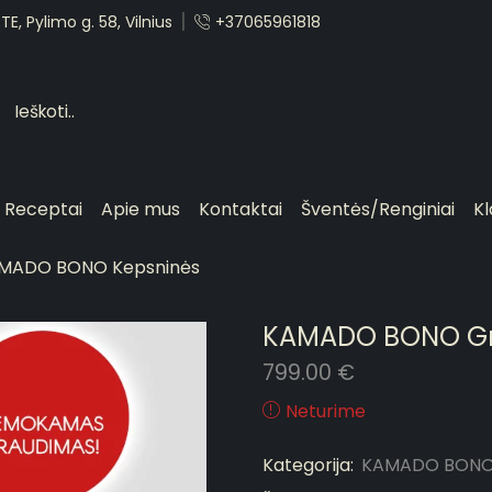
E, Pylimo g. 58, Vilnius
+37065961818
Receptai
Apie mus
Kontaktai
Šventės/Renginiai
Kl
MADO BONO Kepsninės
KAMADO BONO G
799.00
€
Neturime
Kategorija:
KAMADO BONO 