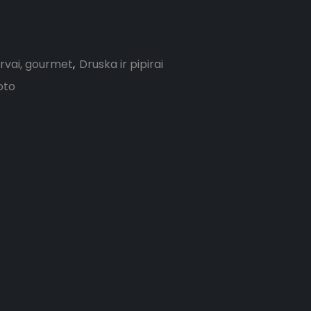
ervai, gourmet
,
Druska ir pipirai
oto