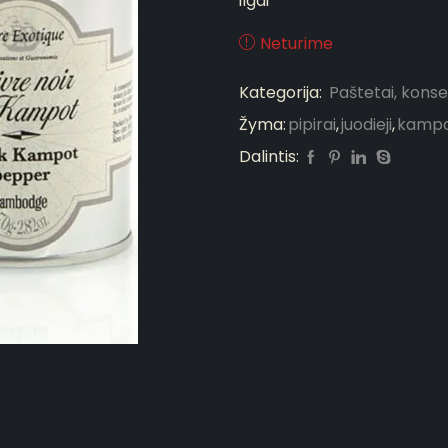
ilgai
Neturime
Kategorija:
Paštetai, kons
Žyma:
pipirai
,
juodieji
,
kamp
Dalintis: