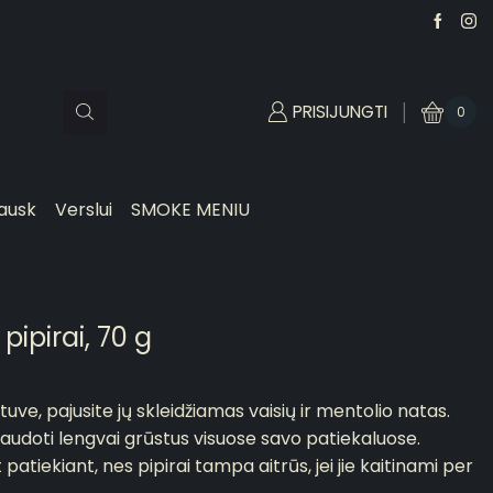
PRISIJUNGTI
0
ausk
Verslui
SMOKE MENIU
ipirai, 70 g
uve, pajusite jų skleidžiamas vaisių ir mentolio natas.
udoti lengvai grūstus visuose savo patiekaluose.
patiekiant, nes pipirai tampa aitrūs, jei jie kaitinami per