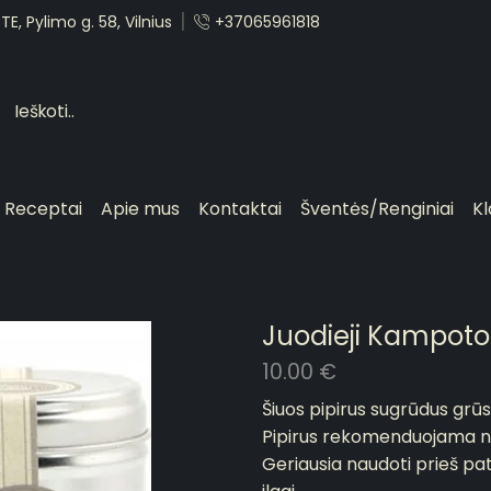
E, Pylimo g. 58, Vilnius
+37065961818
Receptai
Apie mus
Kontaktai
Šventės/Renginiai
Kl
Juodieji Kampoto p
10.00
€
Šiuos pipirus sugrūdus grūst
Pipirus rekomenduojama na
Geriausia naudoti prieš pat 