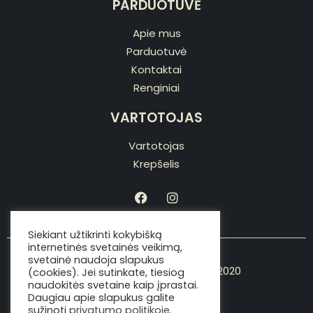
PARDUOTUVĖ
Apie mus
Parduotuvė
Kontaktai
Renginiai
VARTOTOJAS
Vartotojas
Krepšelis
Siekiant užtikrinti kokybišką
internetinės svetainės veikimą,
svetainė naudoja slapukus
Copyright © Viking the chef 2020
(cookies). Jei sutinkate, tiesiog
naudokitės svetaine kaip įprastai.
Daugiau apie slapukus galite
sužinoti
privatumo politikoje
.