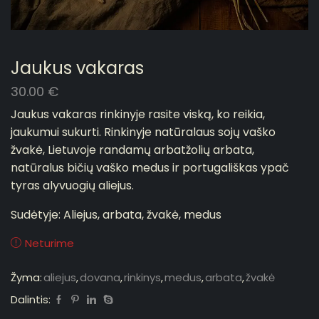
Jaukus vakaras
30.00
€
Jaukus vakaras rinkinyje rasite viską, ko reikia,
jaukumui sukurti. Rinkinyje natūralaus sojų vaško
žvakė, Lietuvoje randamų arbatžolių arbata,
natūralus bičių vaško medus ir portugališkas ypač
tyras alyvuogių aliejus.
Sudėtyje: Aliejus, arbata, žvakė, medus
Neturime
Žyma:
aliejus
,
dovana
,
rinkinys
,
medus
,
arbata
,
žvakė
Dalintis: