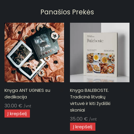
Panašios Prekės
Knyga ANT UGNIES su
Knyga BALEBOSTE.
dedikacija
Tradicinė litvakų
virtuvė ir kiti žydiški
30.00
€
/vnt
skoniai
Į krepšelį
35.00
€
/vnt
Į krepšelį