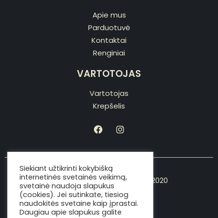
Apie mus
Parduotuvė
Kontaktai
Renginiai
VARTOTOJAS
Vartotojas
Krepšelis
Siekiant užtikrinti kokybišką
internetinės svetainės veikimą,
Copyright © Viking the chef 2020
svetainė naudoja slapukus
(cookies). Jei sutinkate, tiesiog
naudokitės svetaine kaip įprastai.
Daugiau apie slapukus galite