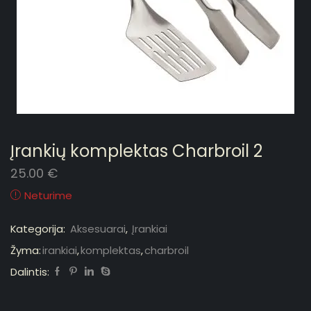
Įrankių komplektas Charbroil 2
25.00
€
Neturime
Kategorija:
Aksesuarai
,
Įrankiai
Žyma:
irankiai
,
komplektas
,
charbroil
Dalintis: