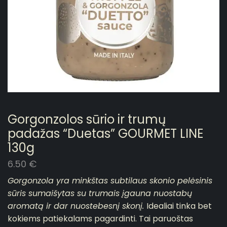
Gorgonzolos sūrio ir trumų
padažas “Duetas” GOURMET LINE
130g
6.50
€
Gorgonzola yra minkštas subtilaus skonio pelėsinis
sūris sumaišytas su trumais įgauna nuostabų
aromatą ir dar nuostebesnį skonį.
Idealiai tinka bet
kokiems patiekalams pagardinti. Tai paruoštas