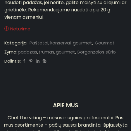
naudoti padažas, jei norite, galite maišyti su aliejumi ar
grietinėle. Rekomenduojame naudoti apie 20 g
vienam asmeniui.
Neturime
Kategorija:
Paštetai, konservai, gourmet
,
Gourmet
Žyma:
padazas
,
trumas
,
gourmet
,
Gorgonzolos sūrio
Dalintis:
APIE MUS
Chef the viking – mėsos ir ugnies profesionalai. Pas
mus asortimente – pačių sausai brandinta, išpjaustyta