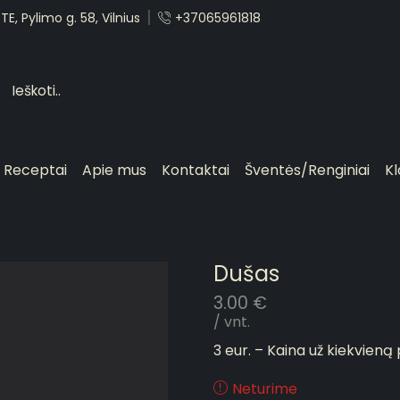
E, Pylimo g. 58, Vilnius
+37065961818
Receptai
Apie mus
Kontaktai
Šventės/Renginiai
Kl
Dušas
3.00
€
/ vnt.
3 eur. – Kaina už kiekvieną
Neturime