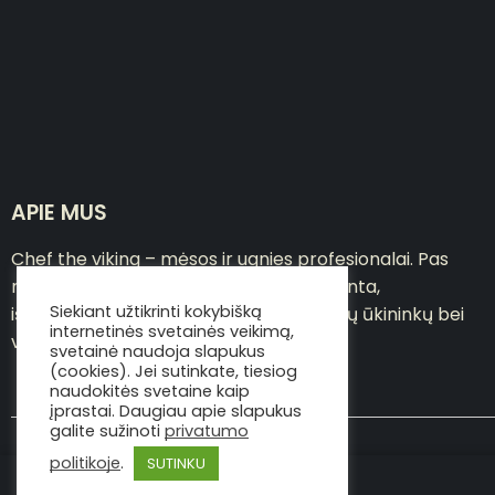
APIE MUS
Chef the viking – mėsos ir ugnies profesionalai. Pas
mus asortimente – pačių sausai brandinta,
Siekiant užtikrinti kokybišką
išpjaustyta jautiena, atkeliavusi iš lietuvių ūkininkų bei
internetinės svetainės veikimą,
viskas, ko reikia gerai mėsai ruošti
svetainė naudoja slapukus
(cookies). Jei sutinkate, tiesiog
naudokitės svetaine kaip
įprastai. Daugiau apie slapukus
galite sužinoti
privatumo
politikoje
.
SUTINKU
Copyright © Viking the chef 2020
Dušas