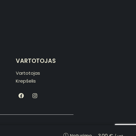
VARTOTOJAS
Vartotojas
Krepšelis
made with love by
developeris.lt
3.00
€
Neturime