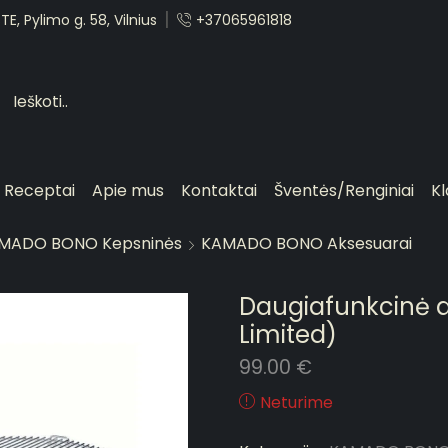
E, Pylimo g. 58, Vilnius
+37065961818
Receptai
Apie mus
Kontaktai
Šventės/Renginiai
Kl
MADO BONO Kepsninės
KAMADO BONO Aksesuarai
Daugiafunkcinė d
Limited)
99.00
€
Neturime