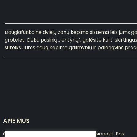
Daugiafunkcinė dviejų zonų kepimo sistema leis jums gam
groteles. Dėka pusinių „lentynų”, galėsite kurti skirtingu
suteiks Jums daug kepimo galimybių ir palengvins proce
APIE MUS
Chef the viking – mėsos ir ugnies profesionalai. Pas