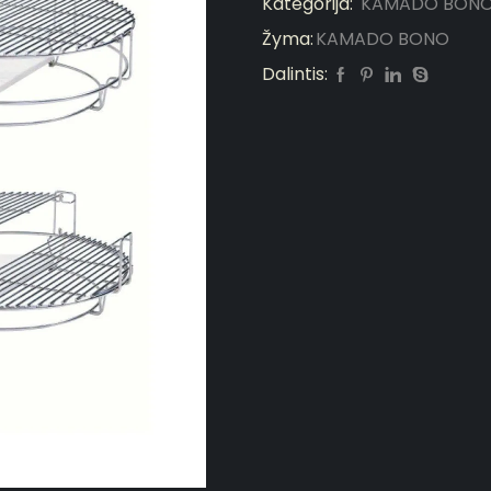
Kategorija:
KAMADO BONO 
Žyma:
KAMADO BONO
Dalintis: