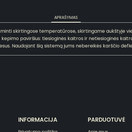
APRAŠYMAS
inti skirtingose temperatūrose, skirtingame aukštyje vien
s kepimo paviršius: tiesioginės kaitros ir netiesioginės kai
sus. Naudojant šią sistemą jums nebereikės karščio defle
INFORMACIJA
PARDUOTUVĖ
Privatumo politika
Apie mus