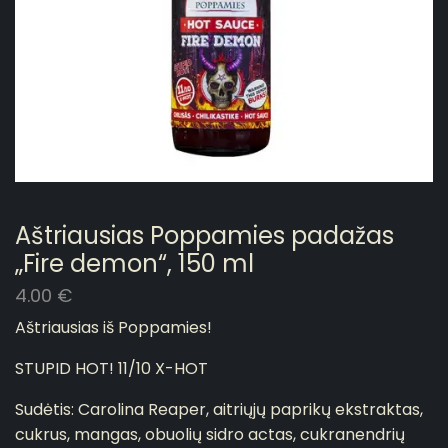
Aštriausias Poppamies padažas
„Fire demon“, 150 ml
4.00
€
Aštriausias iš Poppamies!
STUPID HOT! 11/10 X-HOT
Sudėtis: Carolina Reaper, aitriųjų paprikų ekstraktas,
cukrus, mangas, obuolių sidro actas, cukranendrių